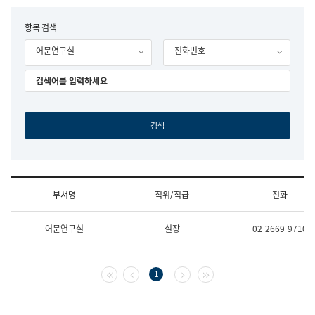
립
국
F
항목 검색
어
o
원
어문연구실
전화번호
r
조
m
직
도
국
어
원
원
장
기
획
연
수
부서명
직위/직급
전화
부
기
조
획
어문연구실
실장
02-2669-9710
직
운
및
영
업
과
무
공
첫 페이지
이전 페이지
다음 페이지
마지막 페이지
1
소
공
개
언
(부
어
서
과