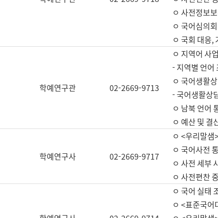
ㅇ 사전정보보
ㅇ 국어심의회
ㅇ 국회 대응,
ㅇ 지역어 사
- 지역별 언어
ㅇ 국어생활상
학예연구관
02-2669-9713
- 국어생활상담
ㅇ 남북 언어 
ㅇ 예산 및 결산(
ㅇ <우리말샘>
ㅇ 국어사전 통
학예연구사
02-2669-9717
ㅇ 사전 세부 사
ㅇ 사전편찬 
ㅇ 국어 실태 
ㅇ <표준국어