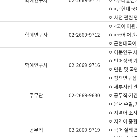
학예연구사
02-2669-9714
ㅇ <우리말샘>
ㅇ <근현대 
ㅇ 사전 관련 
ㅇ <국어 어원
학예연구사
02-2669-9712
ㅇ <국어 어원
ㅇ 근현대국어
ㅇ 어문연구 시
ㅇ 언어정책 기
학예연구사
02-2669-9716
ㅇ 민원 및 국
ㅇ 정책연구심
ㅇ 세부사업 관리
주무관
02-2669-9630
ㅇ 공무직·기간
ㅇ 문서 수발,
ㅇ 지역어 조사
ㅇ 지역어 종합
공무직
02-2669-9719
ㅇ 국어 실태 