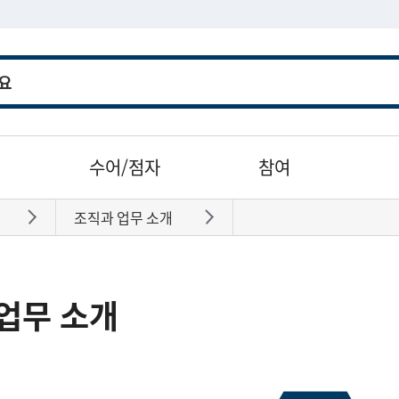
수어/점자
참여
조직과 업무 소개
바로가기
바로가기
업무 소개