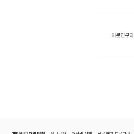
한
국
어
진
흥
어문연구과
과
수
어
점
자
진
흥
과
개인정보 처리 방침
정보공개
저작권 정책
무료 배포 프로그램