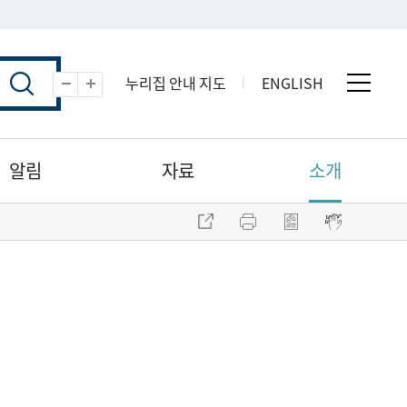
누리집 안내 지도
ENGLISH
전체 
축소
확대
알림
자료
소개
주소 복사
프린트
점자파일 내려받기
점자뷰어 보