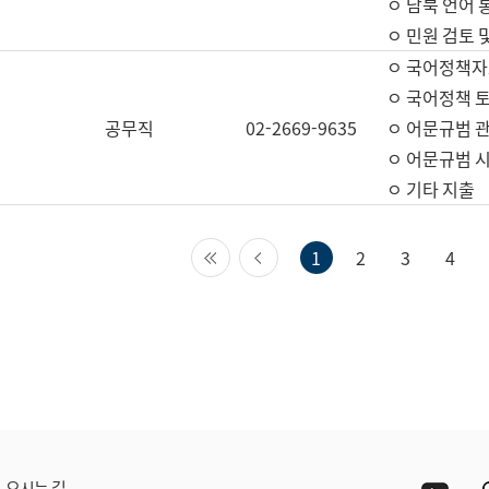
ㅇ 남북 언어 
ㅇ 민원 검토 
ㅇ 국어정책자
ㅇ 국어정책 
공무직
02-2669-9635
ㅇ 어문규범 
ㅇ 어문규범 
ㅇ 기타 지출
첫 페이지
이전 페이지
1
2
3
4
Yout
오시는 길