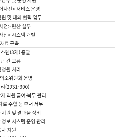
 감수 및 운영 지원
국어사전> 서비스 운영
민원 및 대외 협력 업무
사전> 편찬 실무
사전> 시스템 개발
자료 구축
스템(3개) 총괄
관 간 교류
민청원 처리
의소위원회 운영
(2931-300)
제 직원 급여·복무 관리
 자료 수합 등 부서 서무
 지원 및 결과물 정비
 정보 시스템 운영 관리
조사 지원