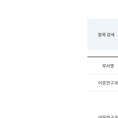
국
립
국
어
원
F
항목 검색
조
o
직
r
도
m
국
어
부서명
원
원
조
장
어문연구과
직
기
및
획
업
연
무
수
소
부
개
기
어문연구과