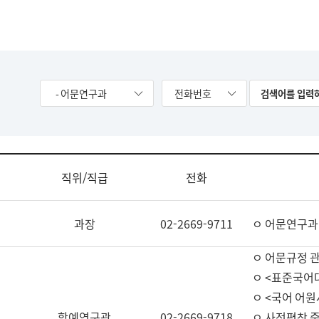
- 어문연구과
전화번호
직위/직급
전화
과장
02-2669-9711
ㅇ 어문연구과
ㅇ 어문규정 
ㅇ <표준국어
ㅇ <국어 어원
학예연구관
02-2669-9718
ㅇ 사전편찬 