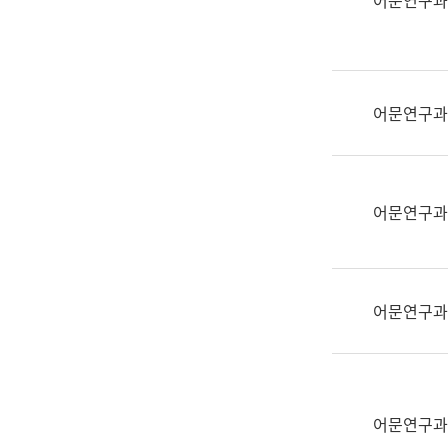
어문연구과
실
어
문
연
구
어문연구과
과
어
문
연
어문연구과
구
과
(사
전
어문연구과
팀)
언
어
정
보
어문연구과
과