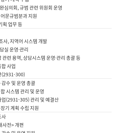
완심의회, 규범 관련 위원회 운영
 어문규범분과 지원
 기획 업무 등
업
 조사, 지역어 시스템 개발
담실 운영·관리
 관련 용역, 상담시스템 운영·관리 총괄 등
통합 사업
2931-300)
 감수 및 운영 총괄
합 시스템 관리 및 운영
업(2931-305) 관리 및 예결산
중장기 계획 수립 지원
조사
대사전> 개편