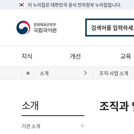
이 누리집은 대한민국 공식 전자정부 누리집입니다.
통
합
검
색
주
지식
개선
교육
메
뉴
현
Home
소개
조직·사업 소개
바로가기
재
위
치:
소개
조직과 
기관 소개