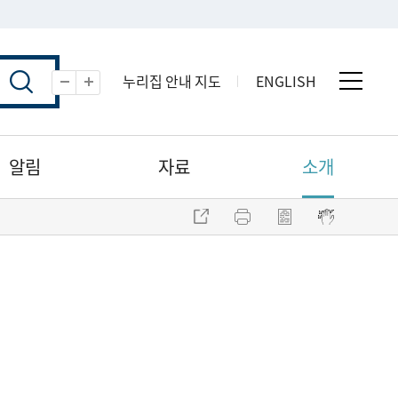
누리집 안내 지도
ENGLISH
전체 
축소
확대
알림
자료
소개
주소 복사
프린트
점자파일 내려받기
점자뷰어 보