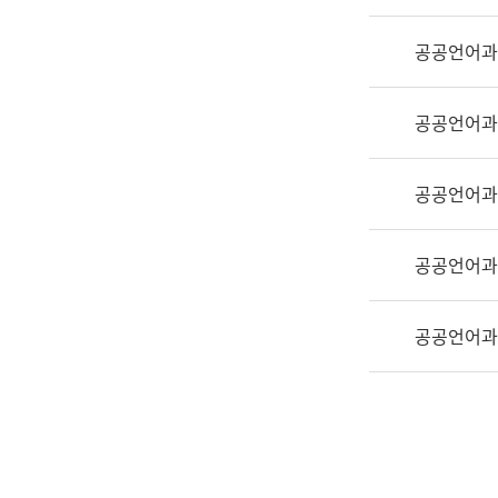
실
어
공공언어과
문
연
구
공공언어과
과
어
문
공공언어과
연
구
공공언어과
과
(사
전
공공언어과
팀)
언
어
정
보
과