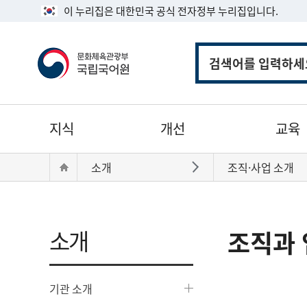
이 누리집은 대한민국 공식 전자정부 누리집입니다.
통
합
검
색
주
지식
개선
교육
메
뉴
현
Home
소개
조직·사업 소개
바로가기
재
위
치:
소개
조직과 
기관 소개