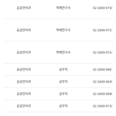
명,
교
공공언어과
학예연구사
02-2669-9738
직
육
위/
연
직
수
급,
과
전
어
공공언어과
학예연구사
02-2669-9733
화,
문
담
연
당
구
업
실
무)
어
공공언어과
학예연구사
02-2669-9724
문
연
구
과
공공언어과
공무직
02-2669-9667
어
문
연
공공언어과
공무직
02-2669-9639
구
과
(사
공공언어과
공무직
02-2669-9680
전
팀)
언
공공언어과
공무직
02-2669-9728
어
정