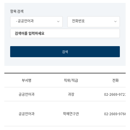
립
국
F
항목 검색
어
o
원
- 공공언어과
전화번호
r
조
m
직
도
국
어
원
원
장
기
획
연
수
부서명
직위/직급
전화
부
기
조
획
공공언어과
과장
02-2669-9721
직
운
및
영
업
과
무
공
공공언어과
학예연구관
02-2669-9766
소
공
개
언
(부
어
서
과