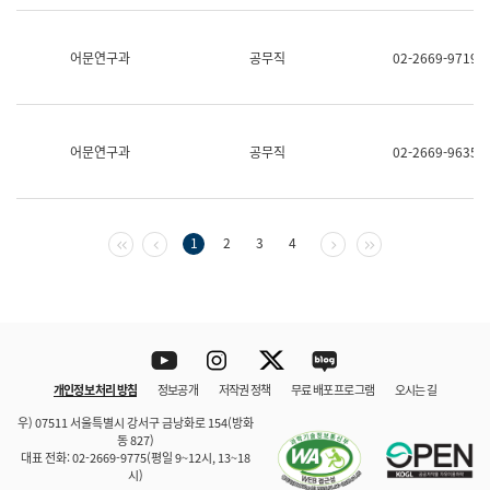
보
과
한
어문연구과
공무직
02-2669-9719
국
어
진
흥
과
어문연구과
공무직
02-2669-9635
수
어
점
자
진
첫 페이지
이전 페이지
다음 페이지
마지막 페이지
1
2
3
4
흥
과
Youtube
Instagram
Twitter
blog
개인정보 처리 방침
정보공개
저작권 정책
무료 배포 프로그램
오시는 길
바로 가기
문체부와 소속기관
우) 07511 서울특별시 강서구 금낭화로 154(방화
동 827)
대표 전화: 02-2669-9775(평일 9~12시, 13~18
시)