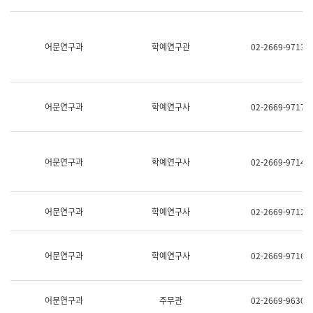
명,
교
직
육
위/
연
직
어문연구과
학예연구관
02-2669-9713
수
급,
과
전
어
화,
문
담
연
당
구
어문연구과
학예연구사
02-2669-9717
업
실
무)
어
문
연
어문연구과
학예연구사
02-2669-9714
구
과
어
문
어문연구과
학예연구사
02-2669-9712
연
구
과
(사
어문연구과
학예연구사
02-2669-9716
전
팀)
언
어
어문연구과
주무관
02-2669-9630
정