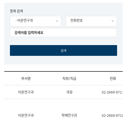
립
국
F
항목 검색
어
o
원
- 어문연구과
전화번호
r
조
m
직
도
국
어
원
원
장
기
획
연
수
부서명
직위/직급
전화
부
기
조
획
어문연구과
과장
02-2669-9711
직
운
및
영
업
과
무
공
소
공
어문연구과
학예연구관
02-2669-9718
개
언
(부
어
서
과