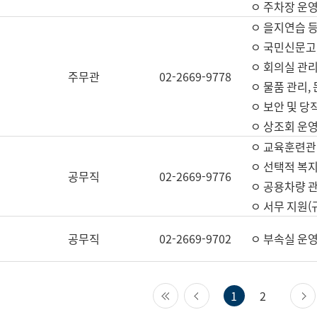
ㅇ 주차장 운
ㅇ 을지연습 
ㅇ 국민신문고,
ㅇ 회의실 관리
주무관
02-2669-9778
ㅇ 물품 관리,
ㅇ 보안 및 당
ㅇ 상조회 운
ㅇ 교육훈련관
ㅇ 선택적 복지
공무직
02-2669-9776
ㅇ 공용차량 관
ㅇ 서무 지원(
공무직
02-2669-9702
ㅇ 부속실 운
첫 페이지
이전 페이지
1
2