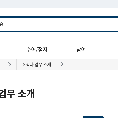
수어/점자
참여
조직과 업무 소개
바로가기
바로가기
업무 소개