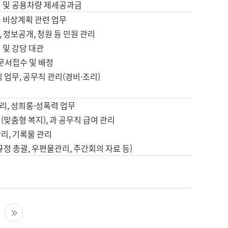
영 및 공용차량 제세공과금
등 비상계획 관련 업무
 정보공개, 청원 등 민원 관리
 및 강당 대관
 문서접수 및 배정
직 업무, 공무직 관리(경비·조리)
영
리, 성희롱·성폭력 업무
(맞춤형 복지), 과 공무직 급여 관리
리, 기록물 관리
규정 총괄, 우편물관리, 주간회의 자료 등)
영
다음 페이지
마지막 페이지