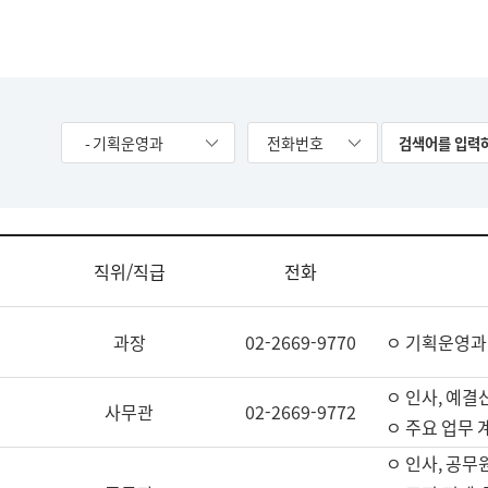
- 기획운영과
전화번호
직위/직급
전화
과장
02-2669-9770
ㅇ 기획운영과
ㅇ 인사, 예결산
사무관
02-2669-9772
ㅇ 주요 업무 
ㅇ 인사, 공무