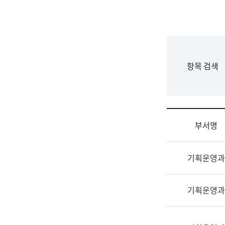
국
립
국
어
원
F
항목 검색
조
o
직
r
도
m
국
어
부서명
원
원
조
장
기획운영과
직
기
및
획
업
연
기획운영과
무
수
소
부
개
기