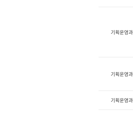
실
어
문
연
구
기획운영과
과
어
문
연
구
과
기획운영과
(사
전
팀)
기획운영과
언
어
정
보
과