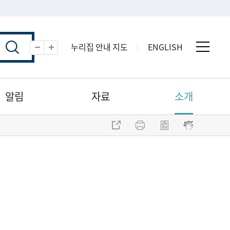
누리집 안내 지도
ENGLISH
전체 
축소
확대
알림
자료
소개
주소 복사
프린트
점자파일 내려받기
점자뷰어 보