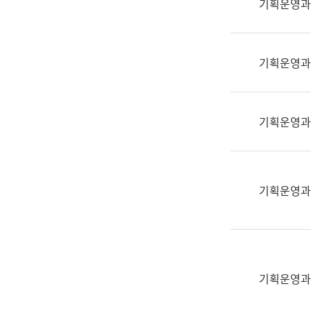
기획운영과
(부
획
서
운
명,
영
직
기획운영과
과
위/
공
직
공
급,
언
기획운영과
전
어
화,
과
담
교
당
육
기획운영과
업
연
무)
수
과
어
문
기획운영과
연
구