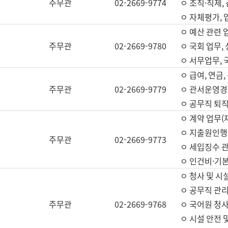
주무관
02-2669-9774
ㅇ 조직·직제,
ㅇ 자체평가,
ㅇ 예산 관련 
주무관
02-2669-9780
ㅇ 국회 업무
ㅇ 서무업무,
ㅇ 급여, 연금
주무관
02-2669-9779
ㅇ 관서운영경비
ㅇ 공무직 퇴직
ㅇ 계약 업무(
ㅇ 지출원인행위
주무관
02-2669-9773
ㅇ 세입징수 
ㅇ 인건비·기
ㅇ 청사 및 시
ㅇ 공무직 관리
주무관
02-2669-9768
ㅇ 국어원 청
ㅇ 시설 안전 