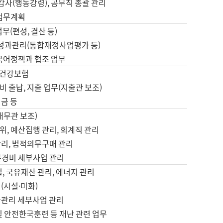
 감사(행동강령), 공무직 총괄 관리
 업무계획
업무(편성, 결산 등)
, 성과관리(통합재정사업평가 등)
 국어정책과 협조 업무
, 건강보험
 출납, 지출 업무(지출관 보조)
금 등
재무관 보조)
, 예산집행 관리, 회계직 관리
관리, 법적의무구매 관리
본경비 세부사업 관리
설, 국유재산 관리, 에너지 관리
(시설·미화)
사관리 세부사업 관리
및 안전한국훈련 등 재난 관련 업무