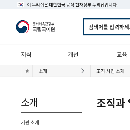
이 누리집은 대한민국 공식 전자정부 누리집입니다.
통
합
검
색
주
지식
개선
교육
메
뉴
현
Home
소개
조직·사업 소개
바로가기
재
위
치:
소개
조직과 
기관 소개