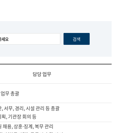
담당 업무
 업무 총괄
, 서무, 경리, 시설 관리 등 총괄
계획, 기관장 회의 등
원 채용, 상훈·징계, 복무 관리