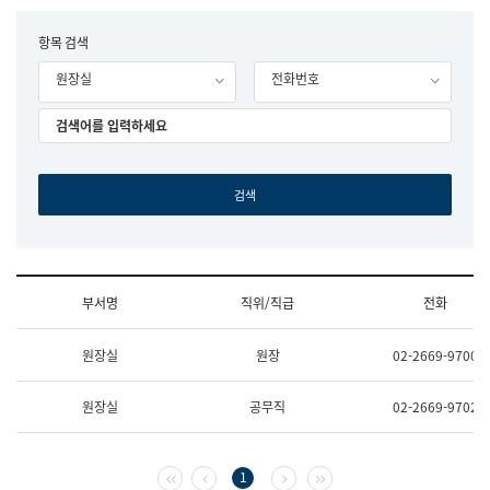
립
국
F
항목 검색
어
o
원
원장실
전화번호
r
조
m
직
도
국
어
원
원
장
기
획
연
수
부서명
직위/직급
전화
부
기
조
획
원장실
원장
02-2669-9700
직
운
및
영
업
과
원장실
공무직
02-2669-9702
무
공
소
공
개
언
(부
어
첫 페이지
이전 페이지
다음 페이지
마지막 페이지
1
서
과