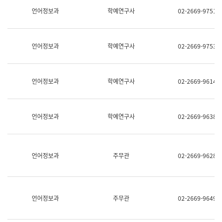
명,
교
언어정보과
학예연구사
02-2669-9751
직
육
위/
연
직
수
급,
과
언어정보과
학예연구사
02-2669-9753
전
어
화,
문
담
연
당
구
언어정보과
학예연구사
02-2669-9614
업
실
무)
어
문
연
언어정보과
학예연구사
02-2669-9638
구
과
어
문
연
언어정보과
주무관
02-2669-9628
구
과
(사
전
팀)
언어정보과
주무관
02-2669-9649
언
어
정