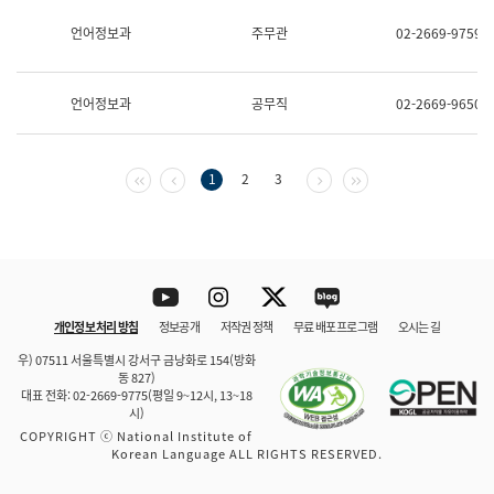
보
과
언어정보과
주무관
02-2669-9759
한
국
어
언어정보과
공무직
02-2669-9650
진
흥
과
수
첫 페이지
이전 페이지
다음 페이지
마지막 페이지
1
2
3
어
점
자
진
흥
과
Youtube
Instagram
Twitter
blog
개인정보 처리 방침
정보공개
저작권 정책
무료 배포 프로그램
오시는 길
바로 가기
문체부와 소속기관
우) 07511 서울특별시 강서구 금낭화로 154(방화
동 827)
대표 전화: 02-2669-9775(평일 9~12시, 13~18
시)
COPYRIGHT ⓒ National Institute of
Korean Language ALL RIGHTS RESERVED.