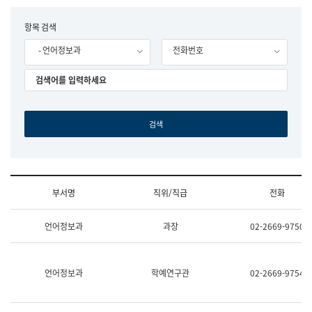
립
국
F
항목 검색
어
o
원
- 언어정보과
전화번호
r
조
m
직
도
국
어
원
원
장
기
획
연
수
부서명
직위/직급
전화
부
기
조
획
언어정보과
과장
02-2669-9750
직
운
및
영
업
과
무
공
언어정보과
학예연구관
02-2669-9754
소
공
개
언
(부
어
서
과