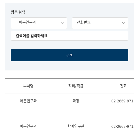
립
국
F
항목 검색
어
o
원
- 어문연구과
전화번호
r
조
m
직
도
국
어
원
원
장
기
획
연
수
부서명
직위/직급
전화
부
기
조
획
어문연구과
과장
02-2669-9711
직
운
및
영
업
과
무
공
소
공
어문연구과
학예연구관
02-2669-9718
개
언
(부
어
서
과