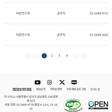
보
과
한
어문연구과
공무직
02-2669-9719
국
어
진
흥
과
어문연구과
공무직
02-2669-9635
수
어
점
자
진
첫 페이지
이전 페이지
다음 페이지
마지막 페이지
1
2
3
4
흥
과
Youtube
Instagram
Twitter
blog
개인정보 처리 방침
정보공개
저작권 정책
무료 배포 프로그램
오시는 길
바로 가기
문체부와 소속기관
우) 07511 서울특별시 강서구 금낭화로 154(방화
동 827)
대표 전화: 02-2669-9775(평일 9~12시, 13~18
시)