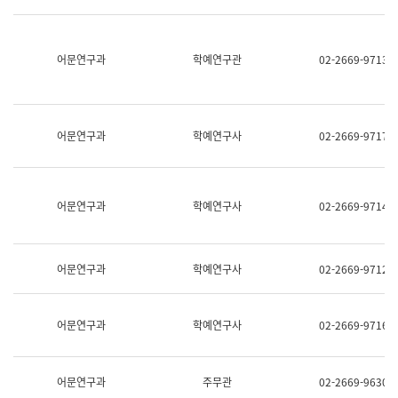
명,
교
직
육
위/
연
직
어문연구과
학예연구관
02-2669-9713
수
급,
과
전
어
화,
문
담
연
당
구
어문연구과
학예연구사
02-2669-9717
업
실
무)
어
문
연
어문연구과
학예연구사
02-2669-9714
구
과
어
문
어문연구과
학예연구사
02-2669-9712
연
구
과
(사
어문연구과
학예연구사
02-2669-9716
전
팀)
언
어
어문연구과
주무관
02-2669-9630
정