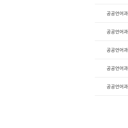
실
어
공공언어과
문
연
구
공공언어과
과
어
문
공공언어과
연
구
공공언어과
과
(사
전
공공언어과
팀)
언
어
정
보
과