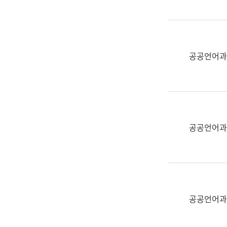
(부
획
서
운
명,
영
직
과
위/
공공언어과
공
직
공
급,
언
전
어
화,
과
담
교
공공언어과
당
육
업
연
무)
수
과
어
문
공공언어과
연
구