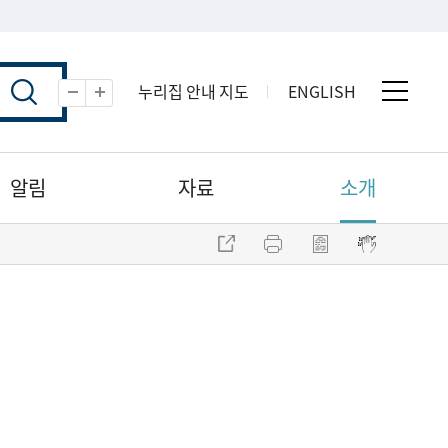
누리집 안내 지도
ENGLISH
전체 
축소
확대
알림
자료
소개
주소 복사
프린트
점자파일 내려받기
점자뷰어 보