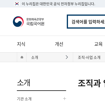
이 누리집은 대한민국 공식 전자정부 누리집입니다.
통
합
검
색
주
지식
개선
교육
메
뉴
현
Home
소개
조직·사업 소개
바로가기
재
위
치:
소개
조직과 
기관 소개