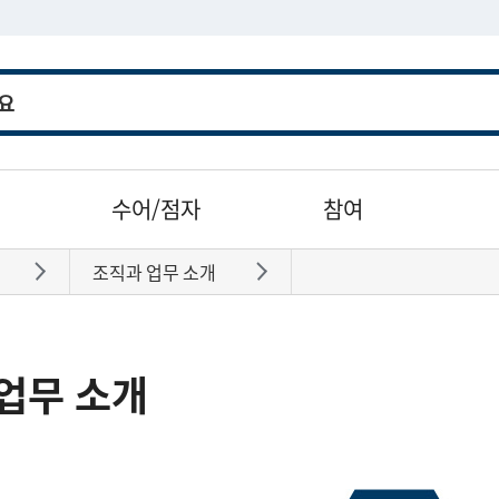
수어/점자
참여
조직과 업무 소개
바로가기
바로가기
업무 소개