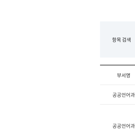
국
립
국
어
원
F
항목 검색
조
o
직
r
도
m
국
어
부서명
원
원
조
장
공공언어과
직
기
및
획
업
연
무
수
소
공공언어과
부
개
기