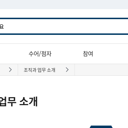
수어/점자
참여
조직과 업무 소개
바로가기
바로가기
업무 소개