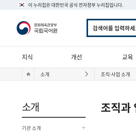
이 누리집은 대한민국 공식 전자정부 누리집입니다.
통
합
검
색
주
지식
개선
교육
메
뉴
현
Home
소개
조직·사업 소개
바로가기
재
위
치:
소개
조직과 
기관 소개