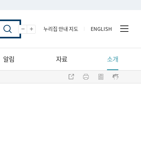
누리집 안내 지도
ENGLISH
전체 
축소
확대
알림
자료
소개
주소 복사
프린트
점자파일 내려받기
점자뷰어 보