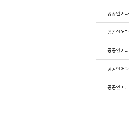
실
어
공공언어과
문
연
구
공공언어과
과
어
문
공공언어과
연
구
공공언어과
과
(사
전
공공언어과
팀)
언
어
정
보
과