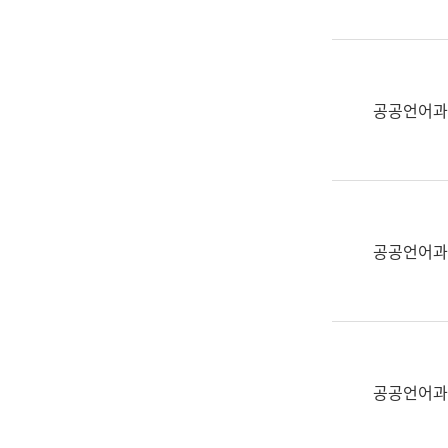
(부
획
서
운
명,
영
직
과
위/
공공언어과
공
직
공
급,
언
전
어
화,
과
담
교
공공언어과
당
육
업
연
무)
수
과
어
문
공공언어과
연
구