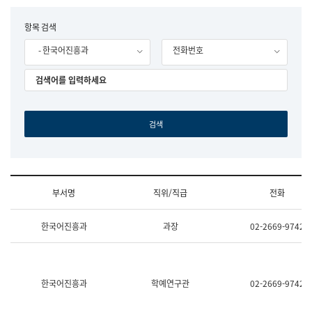
립
국
F
항목 검색
어
o
원
- 한국어진흥과
전화번호
r
조
m
직
도
국
어
원
원
장
기
획
연
수
부서명
직위/직급
전화
부
기
조
획
한국어진흥과
과장
02-2669-9742
직
운
및
영
업
과
무
공
소
공
한국어진흥과
학예연구관
02-2669-9742
개
언
(부
어
서
과