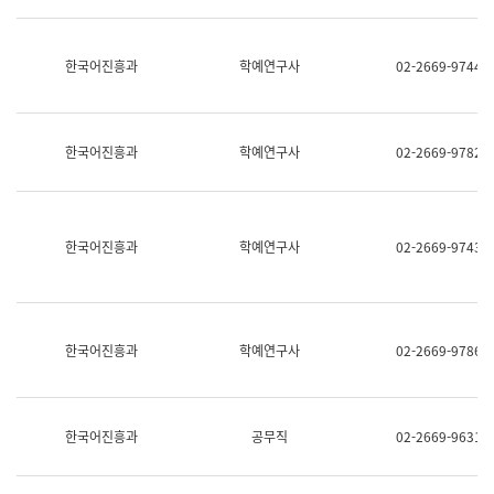
명,
교
직
육
위/
연
한국어진흥과
학예연구사
02-2669-9744
직
수
급,
과
전
어
화,
문
담
연
한국어진흥과
학예연구사
02-2669-9782
당
구
업
실
무)
어
문
연
한국어진흥과
학예연구사
02-2669-9743
구
과
어
문
연
한국어진흥과
학예연구사
02-2669-9786
구
과
(사
전
팀)
한국어진흥과
공무직
02-2669-9631
언
어
정