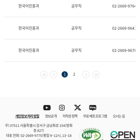
보
한국어진흥과
공무직
02-2669-9764
과
한
국
어
한국어진흥과
공무직
02-2669-9641
진
흥
과
수
한국어진흥과
공무직
02-2669-9678
어
점
자
진
흥
첫 페이지
이전 페이지
다음 페이지
마지막 페이지
1
2
과
Youtube
Instagram
Twitter
blog
개인정보 처리 방침
정보공개
저작권 정책
무료 배포 프로그램
오시는 길
바로 가기
문체부와 소속기관
우) 07511 서울특별시 강서구 금낭화로 154(방화
동 827)
대표 전화: 02-2669-9775(평일 9~12시, 13~18