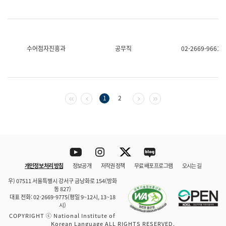
수어점자진흥과
공무직
02-2669-9661
첫 페이지
이전 페이지
다음 페이지
마지막 페이지
1
2
Youtube
Instagram
Twitter
blog
개인정보 처리 방침
정보공개
저작권 정책
무료 배포 프로그램
오시는 길
바로 가기
문체부와 소속기관
우) 07511 서울특별시 강서구 금낭화로 154(방화
동 827)
대표 전화: 02-2669-9775(평일 9~12시, 13~18
시)
COPYRIGHT ⓒ National Institute of
Korean Language ALL RIGHTS RESERVED.