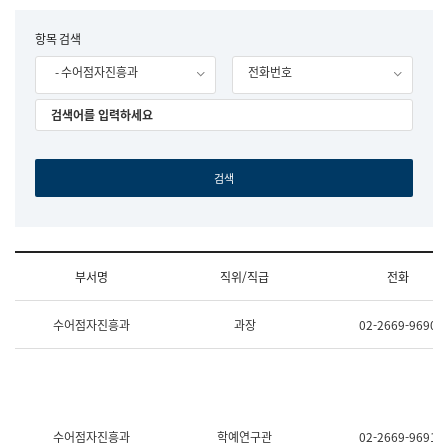
립
국
F
항목 검색
어
o
원
- 수어점자진흥과
전화번호
r
조
m
직
도
국
어
원
원
장
기
획
연
수
부서명
직위/직급
전화
부
기
조
획
수어점자진흥과
과장
02-2669-9690
직
운
및
영
업
과
무
공
소
공
개
언
(부
어
수어점자진흥과
학예연구관
02-2669-9691
서
과