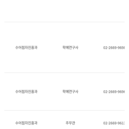
명,
교
직
육
위/
연
직
수
급,
과
전
어
화,
문
담
연
당
구
수어점자진흥과
학예연구사
02-2669-9698
업
실
무)
어
문
연
구
과
어
문
연
수어점자진흥과
학예연구사
02-2669-9696
구
과
(사
전
팀)
언
어
수어점자진흥과
주무관
02-2669-9613
정