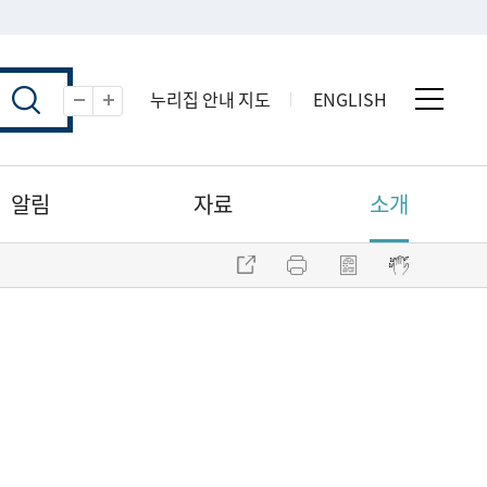
누리집 안내 지도
ENGLISH
전체 
축소
확대
알림
자료
소개
주소 복사
프린트
점자파일 내려받기
점자뷰어 보