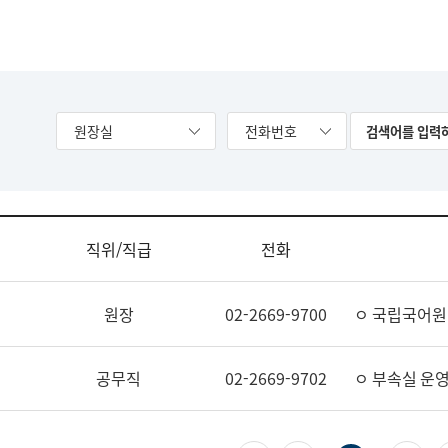
원장실
전화번호
직위/직급
전화
원장
02-2669-9700
ㅇ 국립국어원
공무직
02-2669-9702
ㅇ 부속실 운