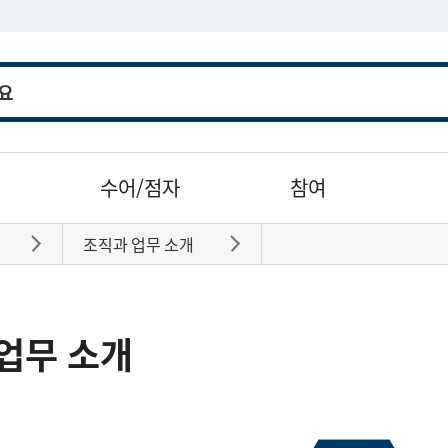
수어/점자
참여
조직과 업무 소개
바로가기
바로가기
업무 소개