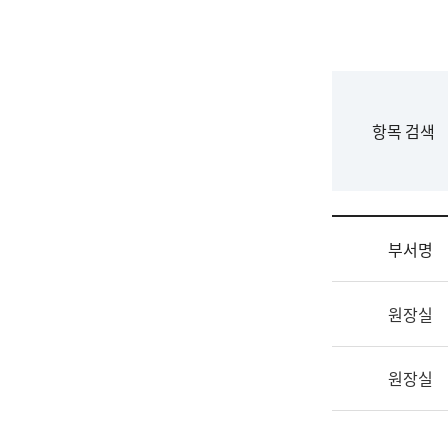
국
립
국
어
원
F
항목 검색
조
o
직
r
도
m
국
어
부서명
원
원
조
장
원장실
직
기
및
획
업
연
원장실
무
수
소
부
개
기