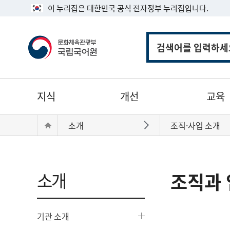
이 누리집은 대한민국 공식 전자정부 누리집입니다.
통
합
검
색
주
지식
개선
교육
메
뉴
현
Home
소개
조직·사업 소개
바로가기
재
위
치:
소개
조직과 
기관 소개