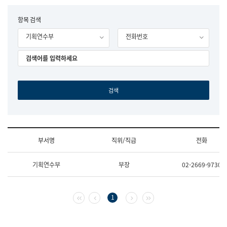
립
국
F
항목 검색
어
o
원
기획연수부
전화번호
r
조
m
직
도
국
어
원
원
장
기
획
연
수
부서명
직위/직급
전화
부
기
조
획
기획연수부
부장
02-2669-9730
직
운
및
영
업
과
무
공
첫 페이지
이전 페이지
다음 페이지
마지막 페이지
1
소
공
개
언
(부
어
서
과