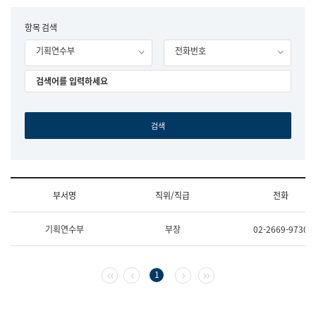
립
국
F
항목 검색
어
o
원
기획연수부
전화번호
r
조
m
직
도
국
어
원
원
장
기
획
연
수
부서명
직위/직급
전화
부
기
조
획
기획연수부
부장
02-2669-9730
직
운
및
영
업
과
무
공
첫 페이지
이전 페이지
다음 페이지
마지막 페이지
1
소
공
개
언
(부
어
서
과