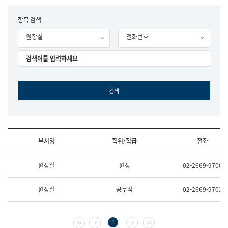
립
국
F
항목 검색
어
o
원
원장실
전화번호
r
조
m
직
도
국
어
원
원
장
기
획
연
수
부서명
직위/직급
전화
부
기
조
획
원장실
원장
02-2669-9700
직
운
및
영
업
과
원장실
공무직
02-2669-9702
무
공
소
공
개
언
(부
어
첫 페이지
이전 페이지
다음 페이지
마지막 페이지
1
서
과