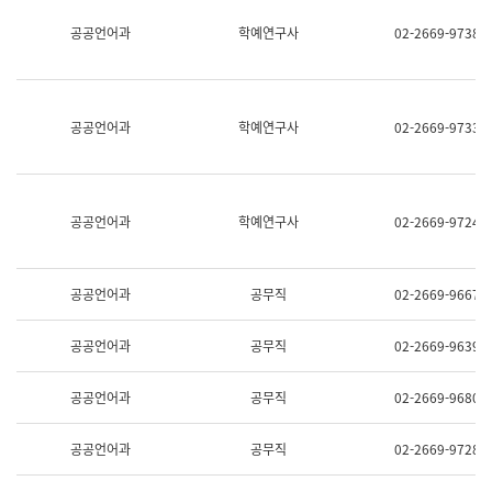
명,
교
공공언어과
학예연구사
02-2669-9738
직
육
위/
연
직
수
급,
과
전
어
공공언어과
학예연구사
02-2669-9733
화,
문
담
연
당
구
업
실
무)
어
공공언어과
학예연구사
02-2669-9724
문
연
구
과
공공언어과
공무직
02-2669-9667
어
문
연
공공언어과
공무직
02-2669-9639
구
과
(사
공공언어과
공무직
02-2669-9680
전
팀)
언
공공언어과
공무직
02-2669-9728
어
정