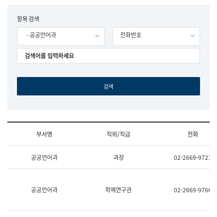
립
국
F
항목 검색
어
o
원
- 공공언어과
전화번호
r
조
m
직
도
국
어
원
원
장
기
획
연
수
부서명
직위/직급
전화
부
기
조
획
공공언어과
과장
02-2669-9721
직
운
및
영
업
과
무
공
공공언어과
학예연구관
02-2669-9766
소
공
개
언
(부
어
서
과