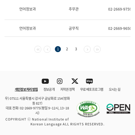
보
과
언어정보과
주무관
02-2669-9759
한
국
어
언어정보과
공무직
02-2669-9650
진
흥
과
수
첫 페이지
이전 페이지
다음 페이지
마지막 페이지
1
2
3
어
점
자
진
흥
과
Youtube
Instagram
Twitter
blog
개인정보 처리 방침
정보공개
저작권 정책
무료 배포 프로그램
오시는 길
바로 가기
문체부와 소속기관
우) 07511 서울특별시 강서구 금낭화로 154(방화
동 827)
대표 전화: 02-2669-9775(평일 9~12시, 13~18
시)
COPYRIGHT ⓒ National Institute of
Korean Language ALL RIGHTS RESERVED.