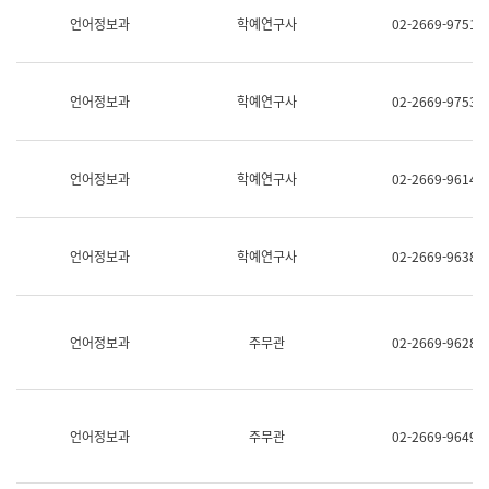
명,
교
언어정보과
학예연구사
02-2669-9751
직
육
위/
연
직
수
급,
과
언어정보과
학예연구사
02-2669-9753
전
어
화,
문
담
연
당
구
언어정보과
학예연구사
02-2669-9614
업
실
무)
어
문
연
언어정보과
학예연구사
02-2669-9638
구
과
어
문
연
언어정보과
주무관
02-2669-9628
구
과
(사
전
팀)
언어정보과
주무관
02-2669-9649
언
어
정