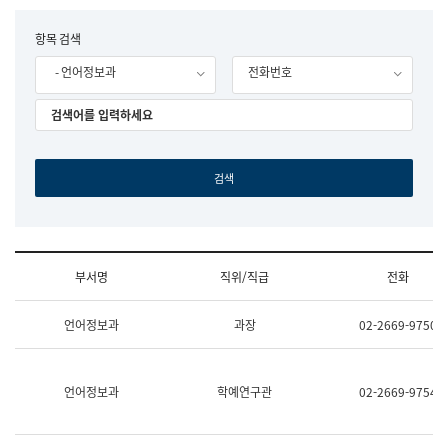
립
국
F
항목 검색
어
o
원
- 언어정보과
전화번호
r
조
m
직
도
국
어
원
원
장
기
획
연
수
부서명
직위/직급
전화
부
기
조
획
언어정보과
과장
02-2669-9750
직
운
및
영
업
과
무
공
언어정보과
학예연구관
02-2669-9754
소
공
개
언
(부
어
서
과