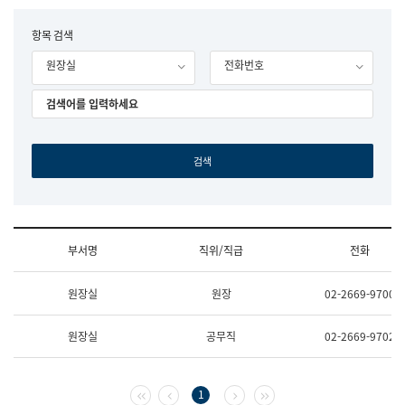
립
국
F
항목 검색
어
o
원
원장실
전화번호
r
조
m
직
도
국
어
원
원
장
기
획
연
수
부서명
직위/직급
전화
부
기
조
획
원장실
원장
02-2669-9700
직
운
및
영
업
과
원장실
공무직
02-2669-9702
무
공
소
공
개
언
(부
어
첫 페이지
이전 페이지
다음 페이지
마지막 페이지
1
서
과