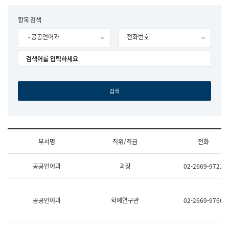
립
국
F
항목 검색
어
o
원
- 공공언어과
전화번호
r
조
m
직
도
국
어
원
원
장
기
획
연
수
부서명
직위/직급
전화
부
기
조
획
공공언어과
과장
02-2669-9721
직
운
및
영
업
과
무
공
공공언어과
학예연구관
02-2669-9766
소
공
개
언
(부
어
서
과