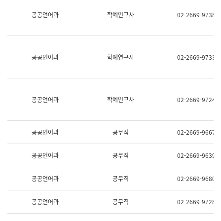
명,
교
공공언어과
학예연구사
02-2669-9738
직
육
위/
연
직
수
급,
과
전
어
공공언어과
학예연구사
02-2669-9733
화,
문
담
연
당
구
업
실
무)
어
공공언어과
학예연구사
02-2669-9724
문
연
구
과
공공언어과
공무직
02-2669-9667
어
문
연
공공언어과
공무직
02-2669-9639
구
과
(사
공공언어과
공무직
02-2669-9680
전
팀)
언
공공언어과
공무직
02-2669-9728
어
정