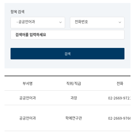
립
국
F
항목 검색
어
o
원
- 공공언어과
전화번호
r
조
m
직
도
국
어
원
원
장
기
획
연
수
부서명
직위/직급
전화
부
기
조
획
공공언어과
과장
02-2669-9721
직
운
및
영
업
과
무
공
공공언어과
학예연구관
02-2669-9766
소
공
개
언
(부
어
서
과