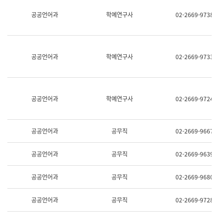
명,
교
공공언어과
학예연구사
02-2669-9738
직
육
위/
연
직
수
급,
과
전
어
공공언어과
학예연구사
02-2669-9733
화,
문
담
연
당
구
업
실
무)
어
공공언어과
학예연구사
02-2669-9724
문
연
구
과
공공언어과
공무직
02-2669-9667
어
문
연
공공언어과
공무직
02-2669-9639
구
과
(사
공공언어과
공무직
02-2669-9680
전
팀)
언
공공언어과
공무직
02-2669-9728
어
정