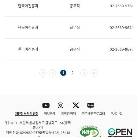
보
한국어진흥과
공무직
02-2669-9764
과
한
국
어
한국어진흥과
공무직
02-2669-9641
진
흥
과
수
한국어진흥과
공무직
02-2669-9678
어
점
자
진
흥
첫 페이지
이전 페이지
다음 페이지
마지막 페이지
1
2
과
Youtube
Instagram
Twitter
blog
개인정보 처리 방침
정보공개
저작권 정책
무료 배포 프로그램
오시는 길
바로 가기
문체부와 소속기관
우) 07511 서울특별시 강서구 금낭화로 154(방화
동 827)
대표 전화: 02-2669-9775(평일 9~12시, 13~18