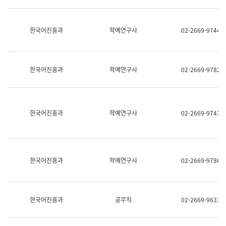
명,
교
직
육
위/
연
한국어진흥과
학예연구사
02-2669-9744
직
수
급,
과
전
어
화,
문
담
연
한국어진흥과
학예연구사
02-2669-9782
당
구
업
실
무)
어
문
연
한국어진흥과
학예연구사
02-2669-9743
구
과
어
문
연
한국어진흥과
학예연구사
02-2669-9786
구
과
(사
전
팀)
한국어진흥과
공무직
02-2669-9631
언
어
정