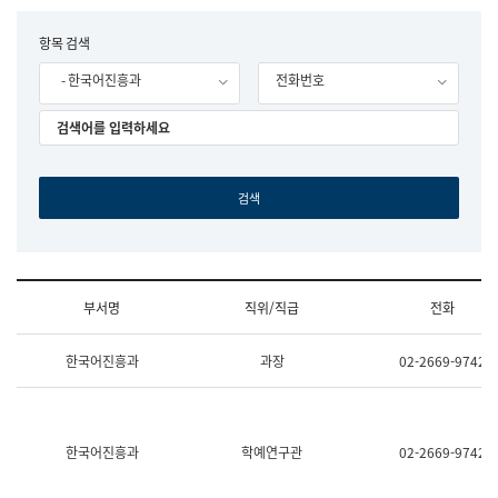
립
국
F
항목 검색
어
o
원
- 한국어진흥과
전화번호
r
조
m
직
도
국
어
원
원
장
기
획
연
수
부서명
직위/직급
전화
부
기
조
획
한국어진흥과
과장
02-2669-9742
직
운
및
영
업
과
무
공
소
공
한국어진흥과
학예연구관
02-2669-9742
개
언
(부
어
서
과