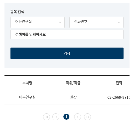
립
국
F
항목 검색
어
o
원
어문연구실
전화번호
r
조
m
직
도
국
어
원
원
장
기
획
연
수
부서명
직위/직급
전화
부
기
조
획
어문연구실
실장
02-2669-9710
직
운
및
영
업
과
무
공
첫 페이지
이전 페이지
다음 페이지
마지막 페이지
1
소
공
개
언
(부
어
서
과