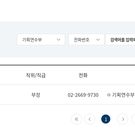
기획연수부
전화번호
직위/직급
전화
부장
02-2669-9730
ㅇ 기획연수부
첫 페이지
이전 페이지
다
1