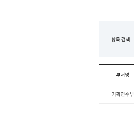
국
립
국
어
원
F
항목 검색
조
o
직
r
도
m
국
어
부서명
원
원
조
장
기획연수부
직
기
및
획
업
연
무
수
소
부
개
기