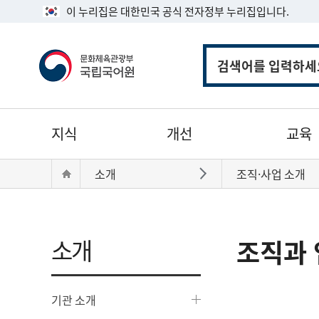
이 누리집은 대한민국 공식 전자정부 누리집입니다.
통
합
검
색
주
지식
개선
교육
메
뉴
현
Home
소개
조직·사업 소개
바로가기
재
위
치:
소개
조직과 
기관 소개