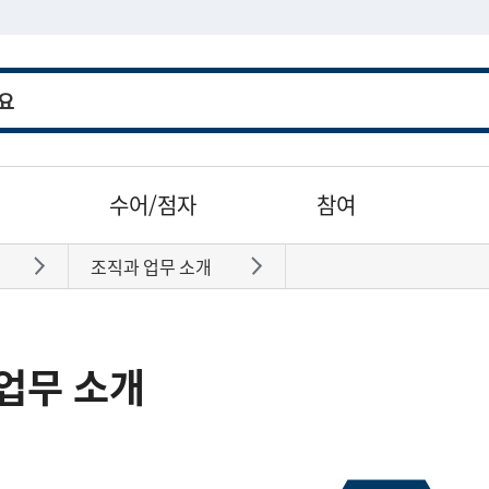
수어/점자
참여
조직과 업무 소개
바로가기
바로가기
업무 소개