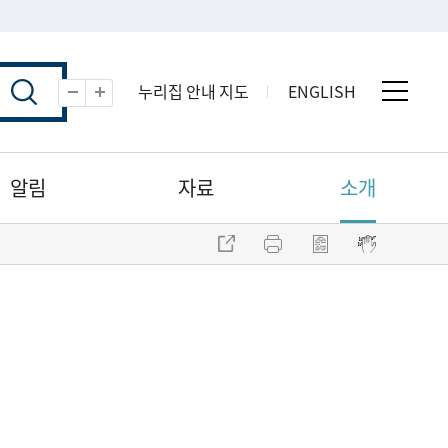
누리집 안내 지도
ENGLISH
전체 
축소
확대
알림
자료
소개
주소 복사
프린트
점자파일 내려받기
점자뷰어 보