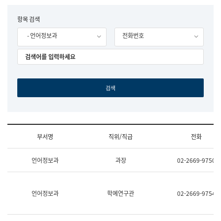
립
국
F
항목 검색
어
o
원
- 언어정보과
전화번호
r
조
m
직
도
국
어
원
원
장
기
획
연
수
부서명
직위/직급
전화
부
기
조
획
언어정보과
과장
02-2669-9750
직
운
및
영
업
과
무
공
언어정보과
학예연구관
02-2669-9754
소
공
개
언
(부
어
서
과