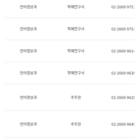
명,
교
언어정보과
학예연구사
02-2669-9751
직
육
위/
연
직
수
급,
과
언어정보과
학예연구사
02-2669-9753
전
어
화,
문
담
연
당
구
언어정보과
학예연구사
02-2669-9614
업
실
무)
어
문
연
언어정보과
학예연구사
02-2669-9638
구
과
어
문
연
언어정보과
주무관
02-2669-9628
구
과
(사
전
팀)
언어정보과
주무관
02-2669-9649
언
어
정