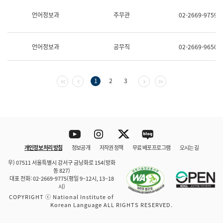
보
과
언어정보과
주무관
02-2669-9759
한
국
어
언어정보과
공무직
02-2669-9650
진
흥
과
수
첫 페이지
이전 페이지
다음 페이지
마지막 페이지
1
2
3
어
점
자
진
흥
과
Youtube
Instagram
Twitter
blog
개인정보 처리 방침
정보공개
저작권 정책
무료 배포 프로그램
오시는 길
바로 가기
문체부와 소속기관
우) 07511 서울특별시 강서구 금낭화로 154(방화
동 827)
대표 전화: 02-2669-9775(평일 9~12시, 13~18
시)
COPYRIGHT ⓒ National Institute of
Korean Language ALL RIGHTS RESERVED.