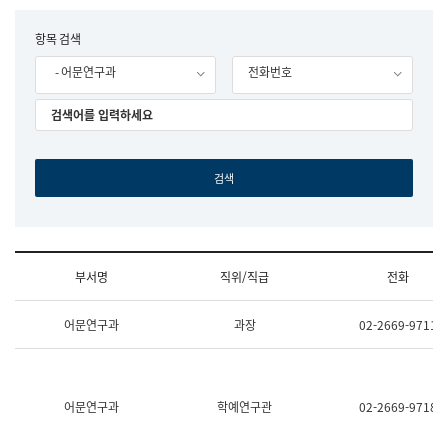
립
국
F
항목 검색
어
o
원
- 어문연구과
전화번호
r
조
m
직
도
국
어
원
원
장
기
획
연
수
부서명
직위/직급
전화
부
기
조
획
어문연구과
과장
02-2669-9711
직
운
및
영
업
과
무
공
소
공
어문연구과
학예연구관
02-2669-9718
개
언
(부
어
서
과