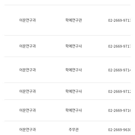
명,
교
직
육
위/
연
직
어문연구과
학예연구관
02-2669-9713
수
급,
과
전
어
화,
문
담
연
당
구
어문연구과
학예연구사
02-2669-9717
업
실
무)
어
문
연
어문연구과
학예연구사
02-2669-9714
구
과
어
문
어문연구과
학예연구사
02-2669-9712
연
구
과
(사
어문연구과
학예연구사
02-2669-9716
전
팀)
언
어
어문연구과
주무관
02-2669-9630
정