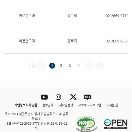
보
과
한
어문연구과
공무직
02-2669-9719
국
어
진
흥
과
어문연구과
공무직
02-2669-9635
수
어
점
자
진
첫 페이지
이전 페이지
다음 페이지
마지막 페이지
1
2
3
4
흥
과
Youtube
Instagram
Twitter
blog
개인정보 처리 방침
정보공개
저작권 정책
무료 배포 프로그램
오시는 길
바로 가기
문체부와 소속기관
우) 07511 서울특별시 강서구 금낭화로 154(방화
동 827)
대표 전화: 02-2669-9775(평일 9~12시, 13~18
시)