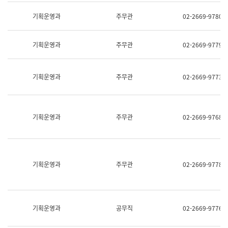
명,
교
직
기획운영과
주무관
02-2669-9780
육
위/
연
직
수
급,
과
기획운영과
주무관
02-2669-9779
전
어
화,
문
담
연
당
기획운영과
주무관
02-2669-9773
구
업
실
무)
어
문
연
기획운영과
주무관
02-2669-9768
구
과
어
문
연
구
기획운영과
주무관
02-2669-9778
과
(사
전
팀)
언
기획운영과
공무직
02-2669-9776
어
정