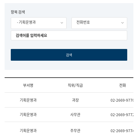
립
국
F
항목 검색
어
o
원
- 기획운영과
전화번호
r
조
m
직
도
국
어
원
원
장
기
획
연
수
부서명
직위/직급
전화
부
기
조
획
기획운영과
과장
02-2669-9770
직
운
및
영
업
과
기획운영과
사무관
02-2669-9772
무
공
소
공
개
언
기획운영과
주무관
02-2669-9774
(부
어
서
과