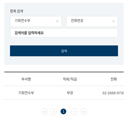
립
국
F
항목 검색
어
o
원
기획연수부
전화번호
r
조
m
직
도
국
어
원
원
장
기
획
연
수
부서명
직위/직급
전화
부
기
조
획
기획연수부
부장
02-2669-9730
직
운
및
영
업
과
무
공
첫 페이지
이전 페이지
다음 페이지
마지막 페이지
1
소
공
개
언
(부
어
서
과