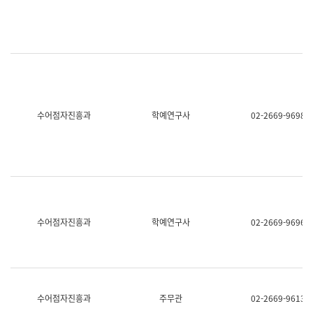
명,
교
직
육
위/
연
직
수
급,
과
전
어
화,
문
담
연
당
구
수어점자진흥과
학예연구사
02-2669-9698
업
실
무)
어
문
연
구
과
어
문
연
수어점자진흥과
학예연구사
02-2669-9696
구
과
(사
전
팀)
언
어
수어점자진흥과
주무관
02-2669-9613
정