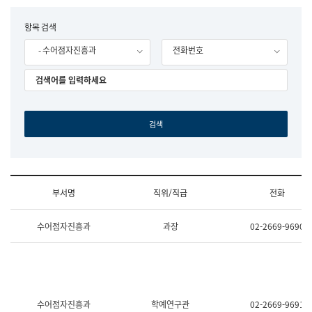
립
국
F
항목 검색
어
o
원
- 수어점자진흥과
전화번호
r
조
m
직
도
국
어
원
원
장
기
획
연
수
부서명
직위/직급
전화
부
기
조
획
수어점자진흥과
과장
02-2669-9690
직
운
및
영
업
과
무
공
소
공
개
언
(부
어
수어점자진흥과
학예연구관
02-2669-9691
서
과