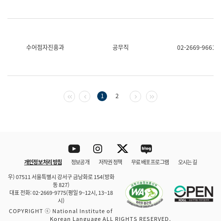
수어점자진흥과
공무직
02-2669-9661
첫 페이지
이전 페이지
다음 페이지
마지막 페이지
1
2
Youtube
Instagram
Twitter
blog
개인정보 처리 방침
정보공개
저작권 정책
무료 배포 프로그램
오시는 길
바로 가기
문체부와 소속기관
우) 07511 서울특별시 강서구 금낭화로 154(방화
동 827)
대표 전화: 02-2669-9775(평일 9~12시, 13~18
시)
COPYRIGHT ⓒ National Institute of
Korean Language ALL RIGHTS RESERVED.