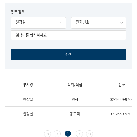
립
국
F
항목 검색
어
o
원
원장실
전화번호
r
조
m
직
도
국
어
원
원
장
기
획
연
수
부서명
직위/직급
전화
부
기
조
획
원장실
원장
02-2669-9700
직
운
및
영
업
과
원장실
공무직
02-2669-9702
무
공
소
공
개
언
(부
어
첫 페이지
이전 페이지
다음 페이지
마지막 페이지
1
서
과