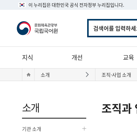
이 누리집은 대한민국 공식 전자정부 누리집입니다.
통
합
검
색
주
지식
개선
교육
메
뉴
현
Home
소개
조직·사업 소개
바로가기
재
위
치:
소개
조직과 
기관 소개