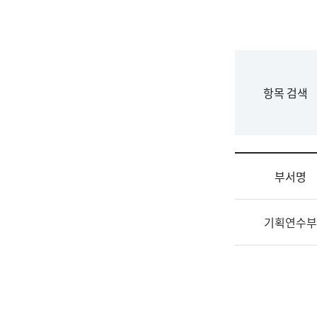
국
립
국
어
원
F
항목 검색
조
o
직
r
도
m
국
어
부서명
원
원
조
장
기획연수부
직
기
및
획
업
연
무
수
소
부
개
기