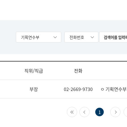
기획연수부
전화번호
직위/직급
전화
부장
02-2669-9730
ㅇ 기획연수부
첫 페이지
이전 페이지
다
1