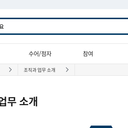
수어/점자
참여
조직과 업무 소개
바로가기
바로가기
업무 소개