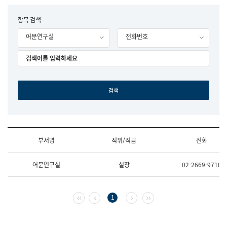
립
국
F
항목 검색
어
o
원
어문연구실
전화번호
r
조
m
직
도
국
어
원
원
장
기
획
연
수
부서명
직위/직급
전화
부
기
조
획
어문연구실
실장
02-2669-9710
직
운
및
영
업
과
무
공
첫 페이지
이전 페이지
다음 페이지
마지막 페이지
1
소
공
개
언
(부
어
서
과