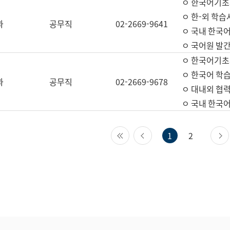
ㅇ 한국어기초
ㅇ 한-외 학습
과
공무직
02-2669-9641
ㅇ 국내 한국
ㅇ 국어원 발간
ㅇ 한국어기초
ㅇ 한국어 학
과
공무직
02-2669-9678
ㅇ 대내외 협력
ㅇ 국내 한국
첫 페이지
이전 페이지
1
2