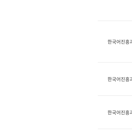
실
어
문
연
구
과
한국어진흥
어
문
연
구
과
한국어진흥
(사
전
팀)
언
어
한국어진흥
정
보
과