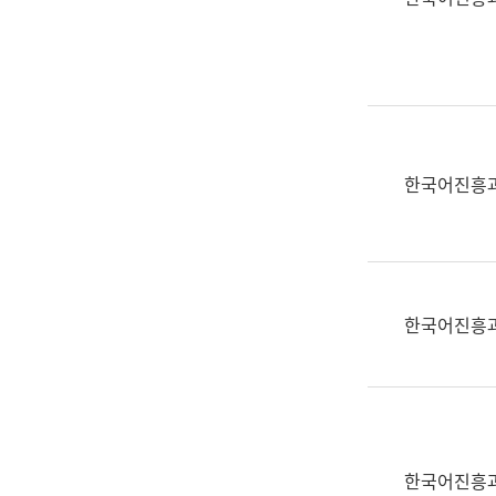
(부
획
서
운
명,
영
직
과
위/
공
직
공
급,
언
한국어진흥
전
어
화,
과
담
교
당
육
업
연
한국어진흥
무)
수
과
어
문
연
구
한국어진흥