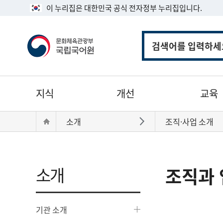
이 누리집은 대한민국 공식 전자정부 누리집입니다.
통
합
검
색
주
지식
개선
교육
메
뉴
현
Home
소개
조직·사업 소개
바로가기
재
위
치:
소개
조직과 
기관 소개