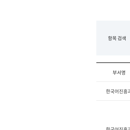
국
립
국
어
원
F
항목 검색
조
o
직
r
도
m
국
어
부서명
원
원
조
장
한국어진흥
직
기
및
획
업
연
무
수
소
부
개
기
한국어진흥