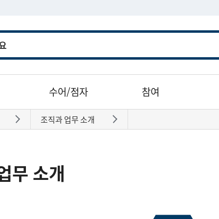
수어/점자
참여
조직과 업무 소개
바로가기
바로가기
업무 소개