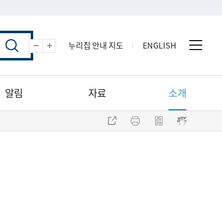
누리집 안내 지도
ENGLISH
전체 
축소
확대
알림
자료
소개
주소 복사
프린트
점자파일 내려받기
점자뷰어 보