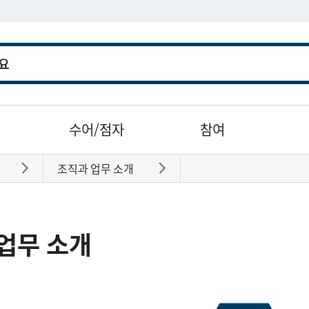
수어/점자
참여
조직과 업무 소개
바로가기
바로가기
업무 소개