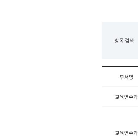
국
립
국
어
원
F
항목 검색
조
o
직
r
도
m
국
어
부서명
원
원
조
장
교육연수과
직
기
및
획
업
연
무
수
소
부
교육연수과
개
기