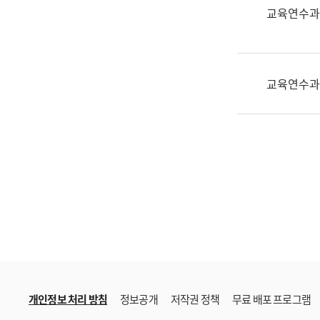
한
교육연수과
국
어
진
흥
교육연수과
과
수
어
점
자
진
흥
과
개인정보 처리 방침
정보공개
저작권 정책
무료 배포 프로그램