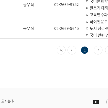
ㅇ 국어문화학
공무직
02-2669-9752
ㅇ 글쓰기 대회
ㅇ 교육연수과
ㅇ 국어전문도
공무직
02-2669-9645
ㅇ 도서 정리·
ㅇ 국어 관련
첫 페이지
이전 페이지
다
1
Yout
오시는 길