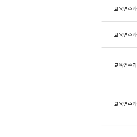
실
교육연수과
어
문
연
구
교육연수과
과
어
문
연
교육연수과
구
과
(사
전
팀)
교육연수과
언
어
정
보
과