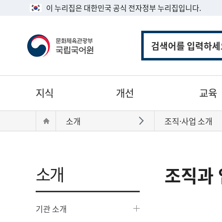
이 누리집은 대한민국 공식 전자정부 누리집입니다.
통
합
검
색
주
지식
개선
교육
메
뉴
현
Home
소개
조직·사업 소개
바로가기
재
위
치:
소개
조직과 
기관 소개