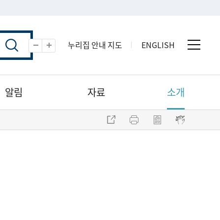
누리집 안내 지도
ENGLISH
전체 
축소
확대
알림
자료
소개
주소 복사
프린트
점자파일 내려받기
점자뷰어 보