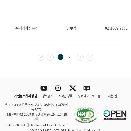
수어점자진흥과
공무직
02-2669-9661
첫 페이지
이전 페이지
다음 페이지
마지막 페이지
1
2
Youtube
Instagram
Twitter
blog
개인정보 처리 방침
정보공개
저작권 정책
무료 배포 프로그램
오시는 길
바로 가기
문체부와 소속기관
우) 07511 서울특별시 강서구 금낭화로 154(방화
동 827)
대표 전화: 02-2669-9775(평일 9~12시, 13~18
시)
COPYRIGHT ⓒ National Institute of
Korean Language ALL RIGHTS RESERVED.