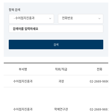
립
국
F
항목 검색
어
o
원
- 수어점자진흥과
전화번호
r
조
m
직
도
국
어
원
원
장
기
획
연
수
부서명
직위/직급
전화
부
기
조
획
수어점자진흥과
과장
02-2669-9690
직
운
및
영
업
과
무
공
소
공
개
언
(부
어
수어점자진흥과
학예연구관
02-2669-9691
서
과