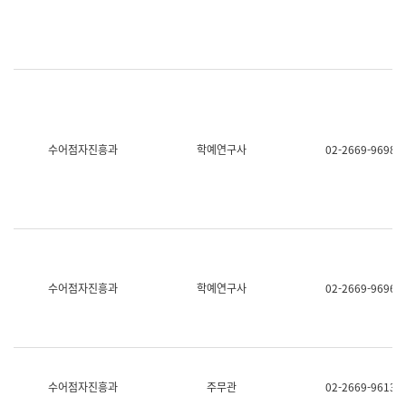
명,
교
직
육
위/
연
직
수
급,
과
전
어
화,
문
담
연
당
구
수어점자진흥과
학예연구사
02-2669-9698
업
실
무)
어
문
연
구
과
어
문
연
수어점자진흥과
학예연구사
02-2669-9696
구
과
(사
전
팀)
언
어
수어점자진흥과
주무관
02-2669-9613
정