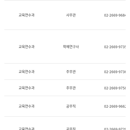
명,
교
직
육
위/
연
교육연수과
사무관
02-2669-9684
직
수
급,
과
전
어
화,
문
담
연
당
구
교육연수과
학예연구사
02-2669-9735
업
실
무)
어
문
연
구
교육연수과
주무관
02-2669-9736
과
어
문
교육연수과
주무관
02-2669-9758
연
구
과
(사
교육연수과
공무직
02-2669-9662
전
팀)
언
어
정
교육연수과
공무직
02-2669-9729