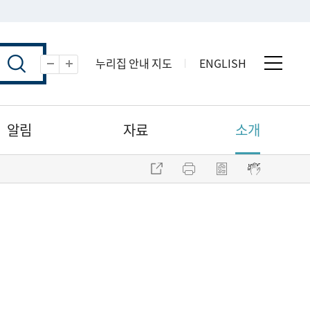
누리집 안내 지도
ENGLISH
전체 
축소
확대
알림
자료
소개
주소 복사
프린트
점자파일 내려받기
점자뷰어 보