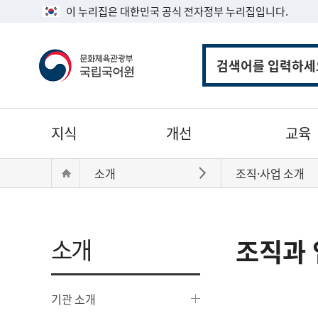
이 누리집은 대한민국 공식 전자정부 누리집입니다.
통
합
검
색
주
지식
개선
교육
메
뉴
현
Home
소개
조직·사업 소개
바로가기
재
위
치:
소개
조직과 
기관 소개