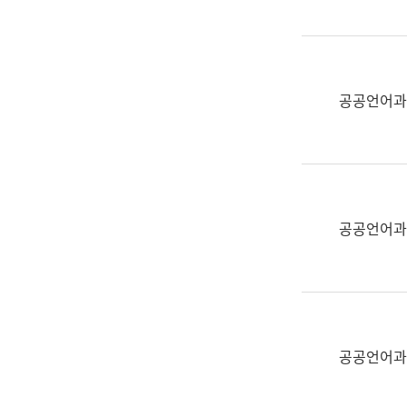
(부
획
서
운
명,
영
직
과
위/
공공언어과
공
직
공
급,
언
전
어
화,
과
담
교
공공언어과
당
육
업
연
무)
수
과
어
문
공공언어과
연
구