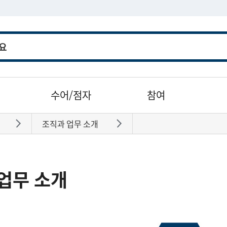
수어/점자
참여
조직과 업무 소개
바로가기
바로가기
업무 소개