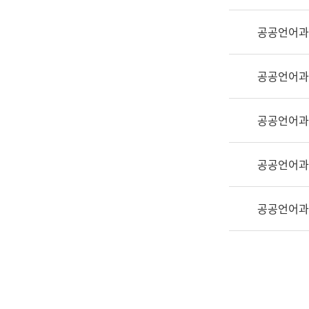
실
어
공공언어과
문
연
구
공공언어과
과
어
문
공공언어과
연
구
공공언어과
과
(사
전
공공언어과
팀)
언
어
정
보
과