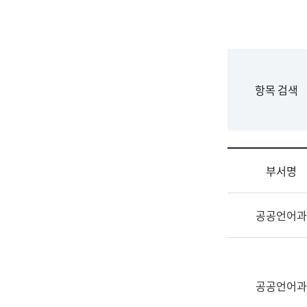
국
립
국
어
원
F
항목 검색
조
o
직
r
도
m
국
어
부서명
원
원
조
장
공공언어과
직
기
및
획
업
연
무
수
소
공공언어과
부
개
기