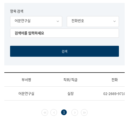
립
국
F
항목 검색
어
o
원
어문연구실
전화번호
r
조
m
직
도
국
어
원
원
장
기
획
연
수
부서명
직위/직급
전화
부
기
조
획
어문연구실
실장
02-2669-9710
직
운
및
영
업
과
무
공
첫 페이지
이전 페이지
다음 페이지
마지막 페이지
1
소
공
개
언
(부
어
서
과