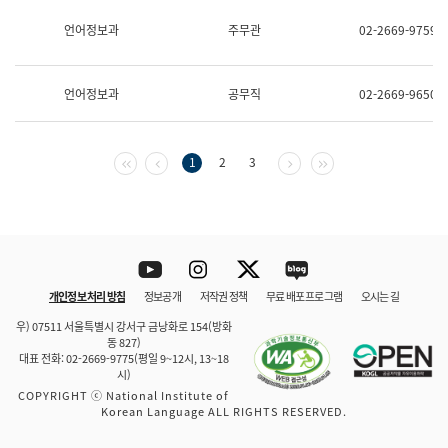
보
과
언어정보과
주무관
02-2669-9759
한
국
어
언어정보과
공무직
02-2669-9650
진
흥
과
수
첫 페이지
이전 페이지
다음 페이지
마지막 페이지
1
2
3
어
점
자
진
흥
과
Youtube
Instagram
Twitter
blog
개인정보 처리 방침
정보공개
저작권 정책
무료 배포 프로그램
오시는 길
바로 가기
문체부와 소속기관
우) 07511 서울특별시 강서구 금낭화로 154(방화
동 827)
대표 전화: 02-2669-9775(평일 9~12시, 13~18
시)
COPYRIGHT ⓒ National Institute of
Korean Language ALL RIGHTS RESERVED.