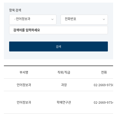
립
국
F
항목 검색
어
o
원
- 언어정보과
전화번호
r
조
m
직
도
국
어
원
원
장
기
획
연
수
부서명
직위/직급
전화
부
기
조
획
언어정보과
과장
02-2669-9750
직
운
및
영
업
과
무
공
언어정보과
학예연구관
02-2669-9754
소
공
개
언
(부
어
서
과