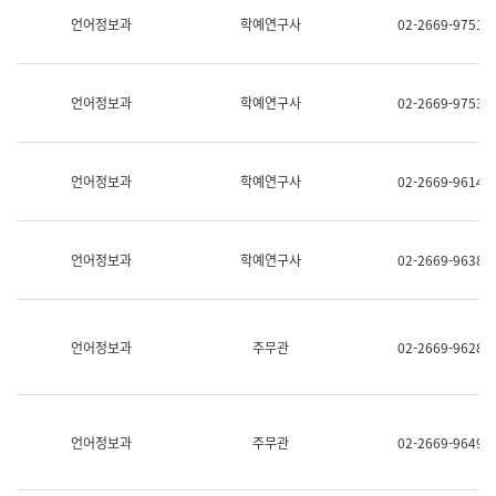
명,
교
언어정보과
학예연구사
02-2669-9751
직
육
위/
연
직
수
급,
과
언어정보과
학예연구사
02-2669-9753
전
어
화,
문
담
연
당
구
언어정보과
학예연구사
02-2669-9614
업
실
무)
어
문
연
언어정보과
학예연구사
02-2669-9638
구
과
어
문
연
언어정보과
주무관
02-2669-9628
구
과
(사
전
팀)
언어정보과
주무관
02-2669-9649
언
어
정