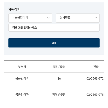
립
국
F
항목 검색
어
o
원
- 공공언어과
전화번호
r
조
m
직
도
국
어
원
원
장
기
획
연
수
부서명
직위/직급
전화
부
기
조
획
공공언어과
과장
02-2669-9721
직
운
및
영
업
과
무
공
공공언어과
학예연구관
02-2669-9766
소
공
개
언
(부
어
서
과