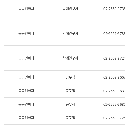
명,
교
공공언어과
학예연구사
02-2669-9738
직
육
위/
연
직
수
급,
과
전
어
공공언어과
학예연구사
02-2669-9733
화,
문
담
연
당
구
업
실
무)
어
공공언어과
학예연구사
02-2669-9724
문
연
구
과
공공언어과
공무직
02-2669-9667
어
문
연
공공언어과
공무직
02-2669-9639
구
과
(사
공공언어과
공무직
02-2669-9680
전
팀)
언
공공언어과
공무직
02-2669-9728
어
정