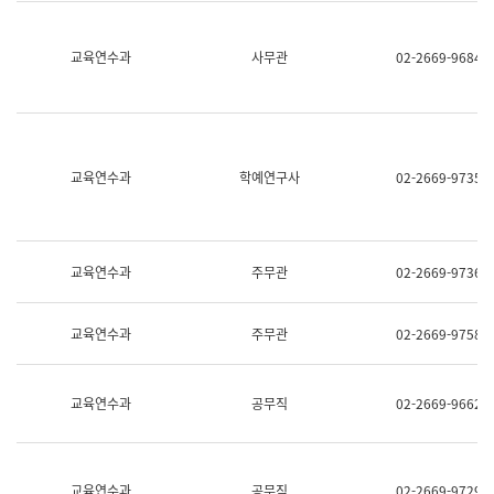
명,
교
직
육
위/
연
교육연수과
사무관
02-2669-9684
직
수
급,
과
전
어
화,
문
담
연
당
구
교육연수과
학예연구사
02-2669-9735
업
실
무)
어
문
연
구
교육연수과
주무관
02-2669-9736
과
어
문
교육연수과
주무관
02-2669-9758
연
구
과
(사
교육연수과
공무직
02-2669-9662
전
팀)
언
어
정
교육연수과
공무직
02-2669-9729