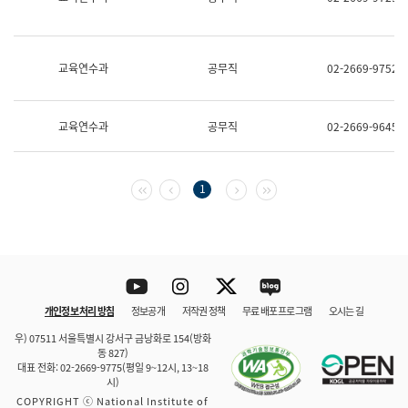
보
과
한
국
교육연수과
공무직
02-2669-9752
어
진
흥
과
교육연수과
공무직
02-2669-9645
수
어
점
자
첫 페이지
이전 페이지
다음 페이지
마지막 페이지
1
진
흥
과
Youtube
Instagram
Twitter
blog
개인정보 처리 방침
정보공개
저작권 정책
무료 배포 프로그램
오시는 길
바로 가기
문체부와 소속기관
우) 07511 서울특별시 강서구 금낭화로 154(방화
동 827)
대표 전화: 02-2669-9775(평일 9~12시, 13~18
시)
COPYRIGHT ⓒ National Institute of