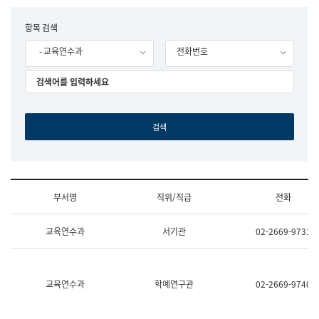
립
국
F
항목 검색
어
o
원
- 교육연수과
전화번호
r
조
m
직
도
국
어
원
원
장
기
획
연
수
부서명
직위/직급
전화
부
기
조
획
교육연수과
서기관
02-2669-9731
직
운
및
영
업
과
무
공
소
공
교육연수과
학예연구관
02-2669-9740
개
언
(부
어
서
과