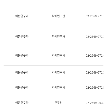
명,
교
직
육
위/
연
직
어문연구과
학예연구관
02-2669-9713
수
급,
과
전
어
화,
문
담
연
당
구
어문연구과
학예연구사
02-2669-9717
업
실
무)
어
문
연
어문연구과
학예연구사
02-2669-9714
구
과
어
문
어문연구과
학예연구사
02-2669-9712
연
구
과
(사
어문연구과
학예연구사
02-2669-9716
전
팀)
언
어
어문연구과
주무관
02-2669-9630
정