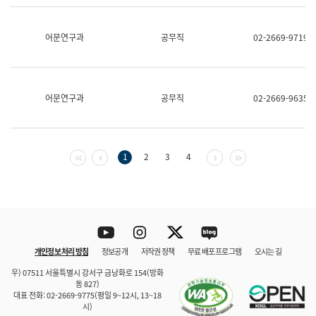
보
과
한
어문연구과
공무직
02-2669-9719
국
어
진
흥
과
어문연구과
공무직
02-2669-9635
수
어
점
자
진
첫 페이지
이전 페이지
다음 페이지
마지막 페이지
1
2
3
4
흥
과
Youtube
Instagram
Twitter
blog
개인정보 처리 방침
정보공개
저작권 정책
무료 배포 프로그램
오시는 길
바로 가기
문체부와 소속기관
우) 07511 서울특별시 강서구 금낭화로 154(방화
동 827)
대표 전화: 02-2669-9775(평일 9~12시, 13~18
시)