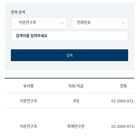
립
국
F
항목 검색
어
o
원
- 어문연구과
전화번호
r
조
m
직
도
국
어
원
원
장
기
획
연
수
부서명
직위/직급
전화
부
기
조
획
어문연구과
과장
02-2669-9711
직
운
및
영
업
과
무
공
소
공
어문연구과
학예연구관
02-2669-9718
개
언
(부
어
서
과