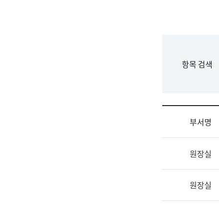
국
립
국
어
원
F
항목 검색
조
o
직
r
도
m
국
어
부서명
원
원
조
장
원장실
직
기
및
획
업
연
원장실
무
수
소
부
개
기