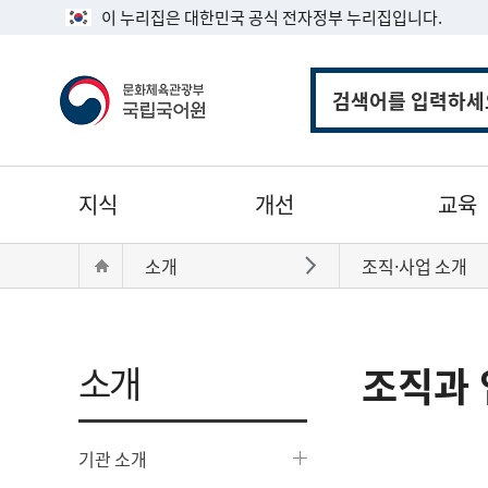
이 누리집은 대한민국 공식 전자정부 누리집입니다.
통
합
검
색
주
지식
개선
교육
메
뉴
현
Home
소개
조직·사업 소개
바로가기
재
위
치:
소개
조직과 
기관 소개