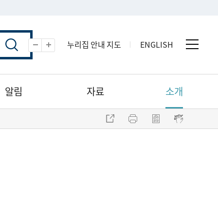
누리집 안내 지도
ENGLISH
전체 
축소
확대
알림
자료
소개
주소 복사
프린트
점자파일 내려받기
점자뷰어 보