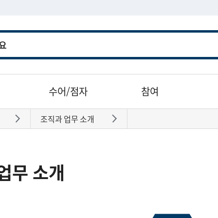
수어/점자
참여
조직과 업무 소개
바로가기
바로가기
업무 소개