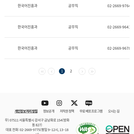
보
한국어진흥과
공무직
02-2669-9764
과
한
국
어
한국어진흥과
공무직
02-2669-9641
진
흥
과
수
한국어진흥과
공무직
02-2669-9678
어
점
자
진
흥
첫 페이지
이전 페이지
다음 페이지
마지막 페이지
1
2
과
Youtube
Instagram
Twitter
blog
개인정보 처리 방침
정보공개
저작권 정책
무료 배포 프로그램
오시는 길
바로 가기
문체부와 소속기관
우) 07511 서울특별시 강서구 금낭화로 154(방화
동 827)
대표 전화: 02-2669-9775(평일 9~12시, 13~18