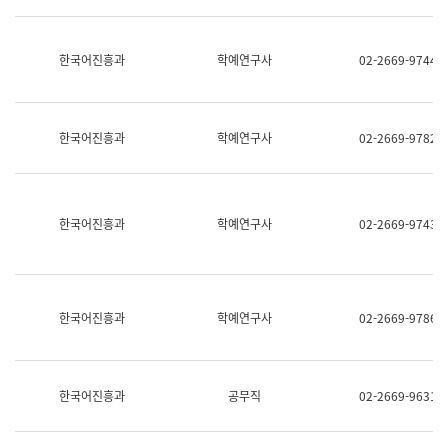
명,
교
직
육
위/
연
한국어진흥과
학예연구사
02-2669-9744
직
수
급,
과
전
어
화,
문
담
연
한국어진흥과
학예연구사
02-2669-9782
당
구
업
실
무)
어
문
연
한국어진흥과
학예연구사
02-2669-9743
구
과
어
문
연
한국어진흥과
학예연구사
02-2669-9786
구
과
(사
전
팀)
한국어진흥과
공무직
02-2669-9631
언
어
정