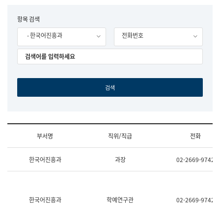
립
국
F
항목 검색
어
o
원
- 한국어진흥과
전화번호
r
조
m
직
도
국
어
원
원
장
기
획
연
수
부서명
직위/직급
전화
부
기
조
획
한국어진흥과
과장
02-2669-9742
직
운
및
영
업
과
무
공
소
공
한국어진흥과
학예연구관
02-2669-9742
개
언
(부
어
서
과