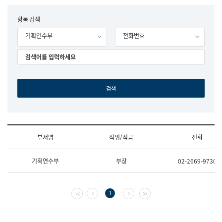
립
국
F
항목 검색
어
o
원
기획연수부
전화번호
r
조
m
직
도
국
어
원
원
장
기
획
연
수
부서명
직위/직급
전화
부
기
조
획
기획연수부
부장
02-2669-9730
직
운
및
영
업
과
무
공
첫 페이지
이전 페이지
다음 페이지
마지막 페이지
1
소
공
개
언
(부
어
서
과