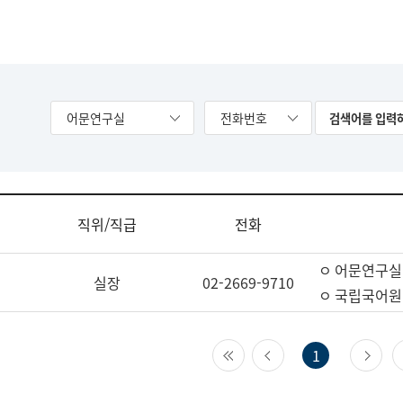
어문연구실
전화번호
직위/직급
전화
ㅇ 어문연구실
실장
02-2669-9710
ㅇ 국립국어원
첫 페이지
이전 페이지
다
1