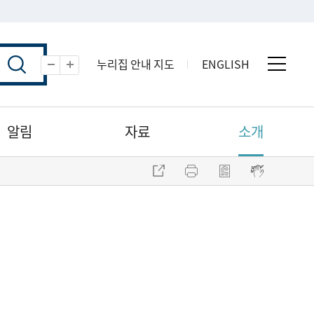
누리집 안내 지도
ENGLISH
전체 
축소
확대
알림
자료
소개
주소 복사
프린트
점자파일 내려받기
점자뷰어 보