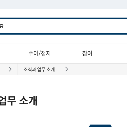
수어/점자
참여
조직과 업무 소개
바로가기
바로가기
업무 소개