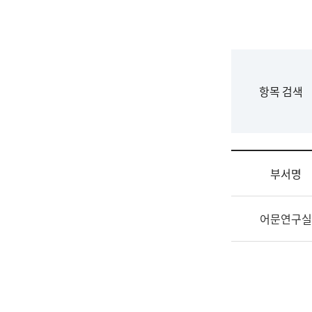
국
립
국
어
원
F
항목 검색
조
o
직
r
도
m
국
어
부서명
원
원
조
장
어문연구실
직
기
및
획
업
연
무
수
소
부
개
기