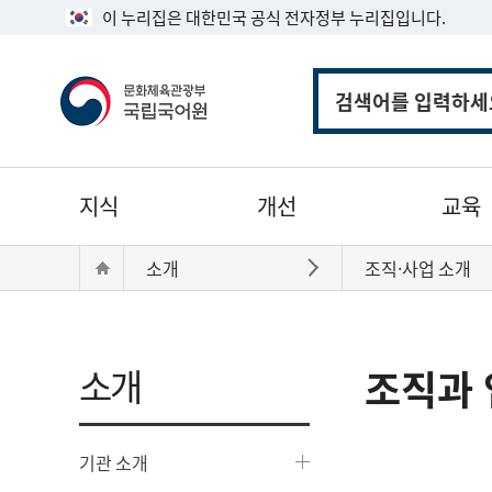
이 누리집은 대한민국 공식 전자정부 누리집입니다.
통
합
검
색
주
지식
개선
교육
메
뉴
현
Home
소개
조직·사업 소개
바로가기
재
위
치:
소개
조직과 
기관 소개