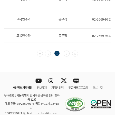
보
과
한
국
교육연수과
공무직
02-2669-9752
어
진
흥
과
교육연수과
공무직
02-2669-9645
수
어
점
자
첫 페이지
이전 페이지
다음 페이지
마지막 페이지
1
진
흥
과
Youtube
Instagram
Twitter
blog
개인정보 처리 방침
정보공개
저작권 정책
무료 배포 프로그램
오시는 길
바로 가기
문체부와 소속기관
우) 07511 서울특별시 강서구 금낭화로 154(방화
동 827)
대표 전화: 02-2669-9775(평일 9~12시, 13~18
시)
COPYRIGHT ⓒ National Institute of