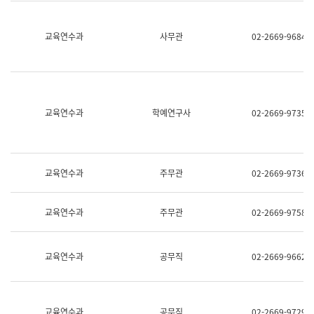
명,
교
직
육
위/
연
교육연수과
사무관
02-2669-9684
직
수
급,
과
전
어
화,
문
담
연
당
구
교육연수과
학예연구사
02-2669-9735
업
실
무)
어
문
연
구
교육연수과
주무관
02-2669-9736
과
어
문
교육연수과
주무관
02-2669-9758
연
구
과
(사
교육연수과
공무직
02-2669-9662
전
팀)
언
어
정
교육연수과
공무직
02-2669-9729