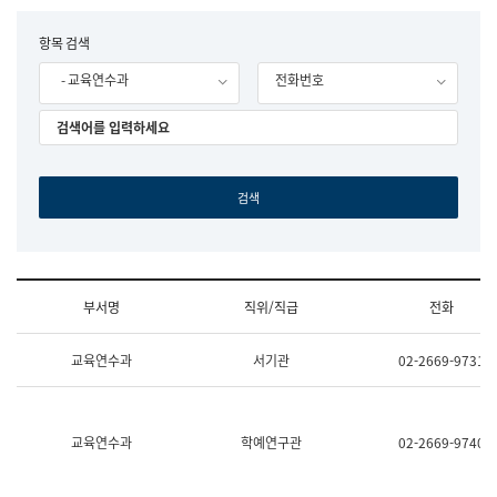
립
국
F
항목 검색
어
o
원
- 교육연수과
전화번호
r
조
m
직
도
국
어
원
원
장
기
획
연
수
부서명
직위/직급
전화
부
기
조
획
교육연수과
서기관
02-2669-9731
직
운
및
영
업
과
무
공
소
공
교육연수과
학예연구관
02-2669-9740
개
언
(부
어
서
과