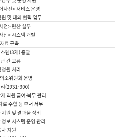
 감수 및 운영 지원
국어사전> 서비스 운영
민원 및 대외 협력 업무
사전> 편찬 실무
사전> 시스템 개발
자료 구축
스템(3개) 총괄
관 간 교류
민청원 처리
의소위원회 운영
(2931-300)
제 직원 급여·복무 관리
 자료 수합 등 부서 서무
 지원 및 결과물 정비
 정보 시스템 운영 관리
조사 지원