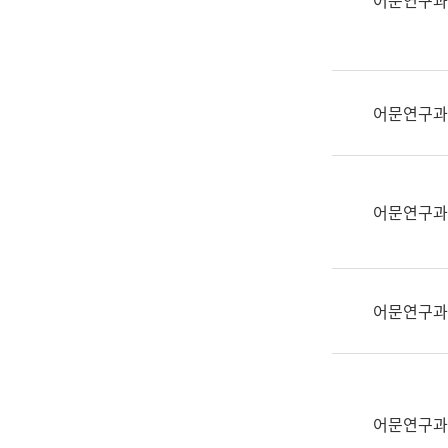
어문연구과
실
어
문
연
구
어문연구과
과
어
문
연
어문연구과
구
과
(사
전
어문연구과
팀)
언
어
정
보
어문연구과
과