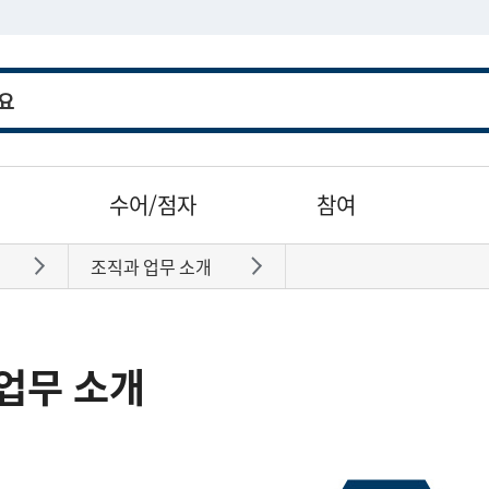
수어/점자
참여
조직과 업무 소개
바로가기
바로가기
업무 소개