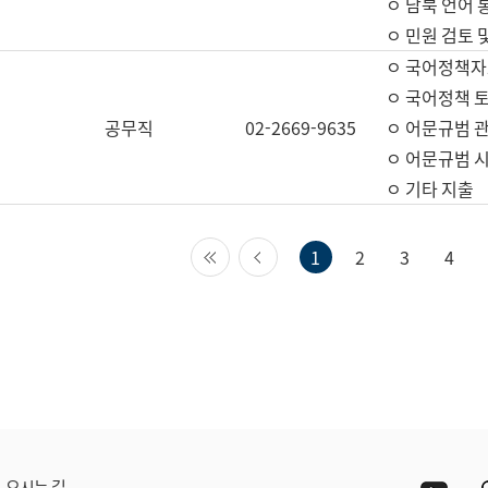
ㅇ 남북 언어 
ㅇ 민원 검토 
ㅇ 국어정책자
ㅇ 국어정책 
공무직
02-2669-9635
ㅇ 어문규범 
ㅇ 어문규범 
ㅇ 기타 지출
첫 페이지
이전 페이지
1
2
3
4
Yout
오시는 길