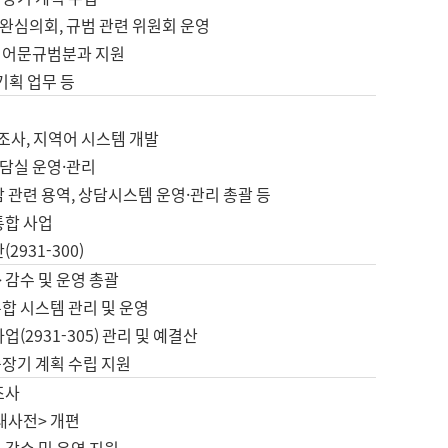
완심의회, 규범 관련 위원회 운영
 어문규범분과 지원
 기획 업무 등
업
 조사, 지역어 시스템 개발
담실 운영·관리
 관련 용역, 상담시스템 운영·관리 총괄 등
통합 사업
2931-300)
 감수 및 운영 총괄
합 시스템 관리 및 운영
업(2931-305) 관리 및 예결산
중장기 계획 수립 지원
조사
대사전> 개편