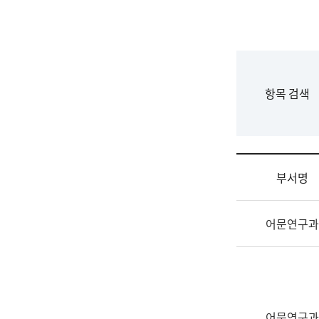
국
립
국
어
원
F
항목 검색
조
o
직
r
도
m
국
어
부서명
원
원
조
장
어문연구과
직
기
및
획
업
연
무
수
소
부
개
기
어문연구과