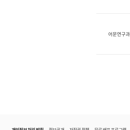
한
국
어
진
흥
어문연구과
과
수
어
점
자
진
흥
과
개인정보 처리 방침
정보공개
저작권 정책
무료 배포 프로그램