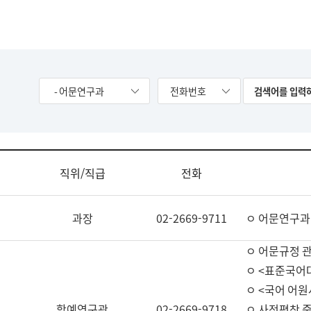
- 어문연구과
전화번호
직위/직급
전화
과장
02-2669-9711
ㅇ 어문연구과
ㅇ 어문규정 
ㅇ <표준국어
ㅇ <국어 어원
학예연구관
02-2669-9718
ㅇ 사전편찬 