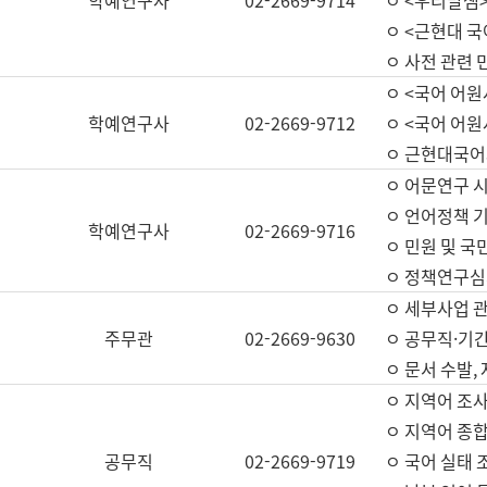
학예연구사
02-2669-9714
ㅇ <우리말샘>
ㅇ <근현대 
ㅇ 사전 관련 
ㅇ <국어 어원
학예연구사
02-2669-9712
ㅇ <국어 어원
ㅇ 근현대국어
ㅇ 어문연구 시
ㅇ 언어정책 기
학예연구사
02-2669-9716
ㅇ 민원 및 국
ㅇ 정책연구심
ㅇ 세부사업 관리
주무관
02-2669-9630
ㅇ 공무직·기간
ㅇ 문서 수발,
ㅇ 지역어 조사
ㅇ 지역어 종합
공무직
02-2669-9719
ㅇ 국어 실태 