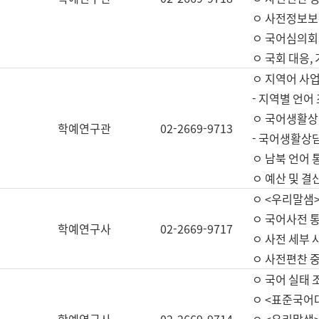
ㅇ 사전정보보
ㅇ 국어심의회
ㅇ 국회 대응,
ㅇ 지역어 사
- 지역별 언어
ㅇ 국어생활상
학예연구관
02-2669-9713
- 국어생활상담
ㅇ 남북 언어 
ㅇ 예산 및 결산(
ㅇ <우리말샘>
ㅇ 국어사전 통
학예연구사
02-2669-9717
ㅇ 사전 세부 사
ㅇ 사전편찬 
ㅇ 국어 실태 
ㅇ <표준국어