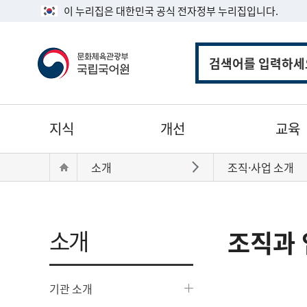
이 누리집은 대한민국 공식 전자정부 누리집입니다.
통
합
검
색
주
지식
개선
교육
메
뉴
현
Home
소개
조직·사업 소개
바로가기
재
위
치:
소개
조직과 
기관 소개