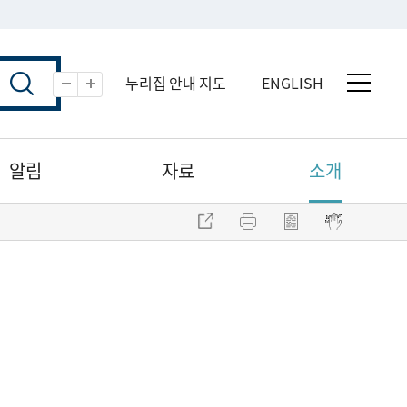
누리집 안내 지도
ENGLISH
전체 
축소
확대
알림
자료
소개
주소 복사
프린트
점자파일 내려받기
점자뷰어 보