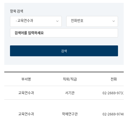
립
국
F
항목 검색
어
o
원
- 교육연수과
전화번호
r
조
m
직
도
국
어
원
원
장
기
획
연
수
부서명
직위/직급
전화
부
기
조
획
교육연수과
서기관
02-2669-9731
직
운
및
영
업
과
무
공
소
공
교육연수과
학예연구관
02-2669-9740
개
언
(부
어
서
과