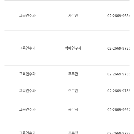
명,
교
직
육
위/
연
교육연수과
사무관
02-2669-9684
직
수
급,
과
전
어
화,
문
담
연
당
구
교육연수과
학예연구사
02-2669-9735
업
실
무)
어
문
연
구
교육연수과
주무관
02-2669-9736
과
어
문
교육연수과
주무관
02-2669-9758
연
구
과
(사
교육연수과
공무직
02-2669-9662
전
팀)
언
어
정
교육연수과
공무직
02-2669-9729