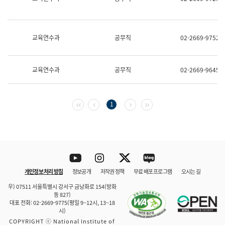
보
과
한
국
교육연수과
공무직
02-2669-9752
어
진
흥
과
교육연수과
공무직
02-2669-9645
수
어
점
자
첫 페이지
이전 페이지
다음 페이지
마지막 페이지
1
진
흥
과
Youtube
Instagram
Twitter
blog
개인정보 처리 방침
정보공개
저작권 정책
무료 배포 프로그램
오시는 길
바로 가기
문체부와 소속기관
우) 07511 서울특별시 강서구 금낭화로 154(방화
동 827)
대표 전화: 02-2669-9775(평일 9~12시, 13~18
시)
COPYRIGHT ⓒ National Institute of